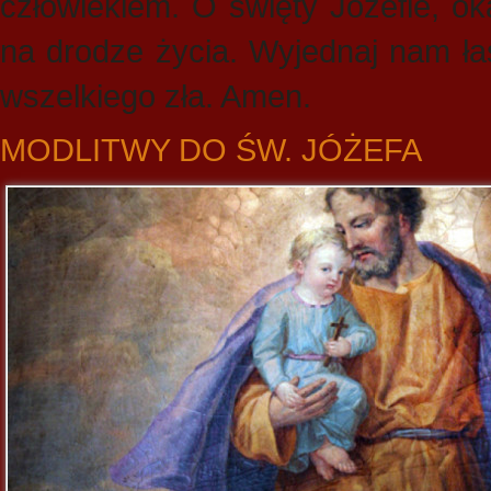
człowiekiem. O święty Józefie, o
na drodze życia. Wyjednaj nam łas
wszelkiego zła. Amen.
MODLITWY DO ŚW. JÓŻEFA