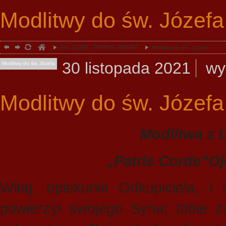
Modlitwy do św. Józefa
ŚW. JÓZEF - PATRON PARAFII
Modlitwy do św. Józefa
30
listopada
2021
wy
Modlitwy do św. Józefa
Modlitwy do św. Józefa
Modlitwa z 
„Patris Corde”Oj
Witaj, opiekunie Odkupiciela, i
powierzył swojego Syna; tobie za