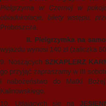
Pielgrzyma w Czernej w pokoja
obiadokolacje, bilety wstępu, pr
Proboszcza.
II.
Pielgrzymka na sam
wyjazdu wynosi 140 zł (zaliczka 50 
9. Noszących
SZKAPLERZ KARM
go przyjąć zapraszamy w III sobot
i nabożeństwo do Matki Bożej
Kalinowskiego.
10. Udających się na
JESIEN