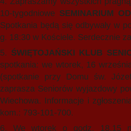
4. Zapraszamy wszystkich pragnąc
10-tygodniowe
SEMINARIUM OD
Spotkania będą się odbywały w po
g. 18:30 w Kościele. Serdecznie z
5.
ŚWIĘTOJAŃSKI KLUB SENI
spotkania: we wtorek, 16 wrześn
(spotkanie przy Domu św. Józe
zaprasza Seniorów wyjazdowy p
Wiechowa. Informacje i zgłoszeni
kom.: 793-101-700.
6. We wtorek o godz. 18.15 n