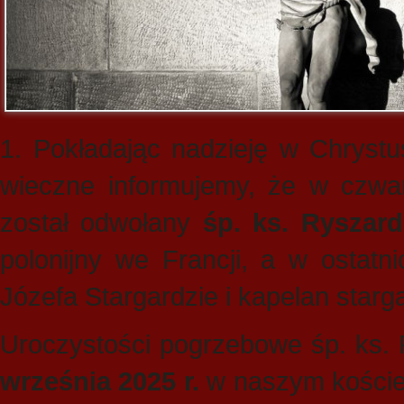
1. Pokładając nadzieję w Chrystu
wieczne informujemy, że w czwar
został odwołany
śp. ks. Rysza
polonijny we Francji, a w ostatn
Józefa Stargardzie i kapelan starga
Uroczystości pogrzebowe śp. ks.
września 2025 r.
w naszym kościele