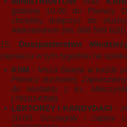
MINISTRANTÓW
oraz
KAN
godzinę 10.00 do Piwnicy D
chcieliby dołączyć do służby
Aleksandrem (tel. 888 599 626)
15.
Duszpasterstwo Młodzie
zaprasza w tym tygodniu na spotka
KSM
-
Msza Święta w każdy pi
Piwnicy duchowej. Zapraszamy
do kontaktu z ks. Mieczysł
(791614398)
LEKTORZY I KANDYDACI
-
z
10:00. Szczegóły i zapisy 