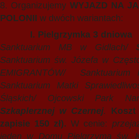
8. Organizujemy
WYJAZD NA JA
POLONII
w dwóch wariantach:
I.
Pielgrzymka 3 dniowa
Sanktuarium MB w Gidlach/
Sanktuarium św. Józefa w Czę
EMIGRANTÓW/
Sanktuarium 
Sanktuarium Matki Sprawiedliwo
Śląskich/ Ojcowski Park Na
Szkaplerznej w Czernej
.
Koszt 
zapisie 150 zł).
W cenie:
przeja
jeden w Domu Pielgrzyma św. 