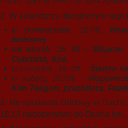
Panie, daj mu wieczne spoczywa
2. W kalendarzu liturgicznym tego 
w poniedziałek, 15.09,
Wsp
Bolesnej
we wtorek, 16. 09 –
Wspom. 
Cypriana, bpa.
w czwartek, 18. 09. -
Święto św
w sobotę, 20.09. -
Wspomnie
Kim Taegon, prezbitera, Paw
3. Na spotkania Odnowy w Duchu Ś
18.15 nabożeństwo do Ducha św., 