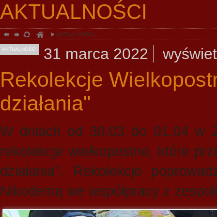
AKTUALNOŚCI
AKTUALNOŚCI
31
marca
2022
wyświet
AKTUALNOŚCI
Rekolekcje Wielkopostn
działania"
W dniach od 30.03 do 01.04 w Z
rekolekcje wielkopostne, które p
działania". Rekolekcje poprowad
Nikodemą we współpracy z zespoł