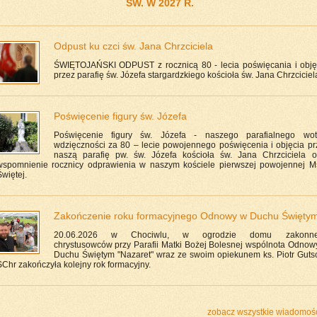
ŚW. W 2027 R.
Odpust ku czci św. Jana Chrzciciela
ŚWIĘTOJAŃSKI ODPUST z rocznicą 80 - lecia poświęcania i obję
przez parafię św. Józefa stargardzkiego kościoła św. Jana Chrzciciel
Poświęcenie figury św. Józefa
Poświęcenie figury św. Józefa - naszego parafialnego wo
wdzięczności za 80 – lecie powojennego poświęcenia i objęcia pr
naszą parafię pw. św. Józefa kościoła św. Jana Chrzciciela o
wspomnienie rocznicy odprawienia w naszym kościele pierwszej powojennej M
więtej.
Zakończenie roku formacyjnego Odnowy w Duchu Święty
20.06.2026 w Chociwlu, w ogrodzie domu zakonn
chrystusowców przy Parafii Matki Bożej Bolesnej wspólnota Odnow
Duchu Świętym "Nazaret" wraz ze swoim opiekunem ks. Piotr Guts
SChr zakończyła kolejny rok formacyjny.
zobacz wszystkie wiadomośc