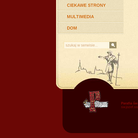
CIEKAWE STRONY
MULTIMEDIA
DOM
Parafia św
sw.jozef.s