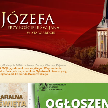
k, 07 sierpnia 2026 r.
imieniny: Donaty, Olechny, Kajetana
ek XVIII tygodnia okresu zwykłego | Wspomnienie
lne Świętych męczenników Sykstusa II i towarzyszy,
Kajetana, bł. Edmunda Bojanowskiego