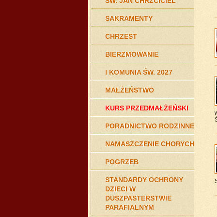
ŚW. JAN CHRZCICIEL
SAKRAMENTY
CHRZEST
BIERZMOWANIE
I KOMUNIA ŚW. 2027
MAŁŻEŃSTWO
KURS PRZEDMAŁŻEŃSKI
Ś
PORADNICTWO RODZINNE
NAMASZCZENIE CHORYCH
POGRZEB
STANDARDY OCHRONY
DZIECI W
DUSZPASTERSTWIE
PARAFIALNYM