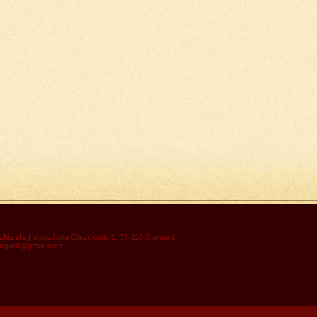
.Józefa |
ul.św.Jana Chrzciciela 1, 73-110 Stargard
targard@gmail.com