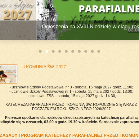
Ogłoszenia na XVIII Niedzielę w ciągu roku - 02. 08. 2026
I KOMUNIA ŚW. 2027
- uczniowie Szkoły Podstawowej nr 3 - sobota, 15 maja 2027 godz. 11:00;
- uczniowie Szkoły Podstawowej nr 1 - sobota, 15 maja 2027 godz. 13:00;
- uczniowie ZSS - sobota, 15 maja 2027 godz. 14:30;
KATECHEZA PARAFIALNA PRZED I KOMUNIĄ ŚW. ROPOCZNIE SIĘ WRAZ Z
POCZĄTKIEM ROKU SZKOLNEGO 2026/2027
Pierwsze spotkanie dla rodziców dzieci zapisanych na katechezę parafialną
odbędzie się w czwartek, 03.09 o godz. 19.30 w kościele. Serdecznie zaprasza
ZASADY I PROGRAM KATECHEZY PARAFIALNEJ PRZED I KOMUN