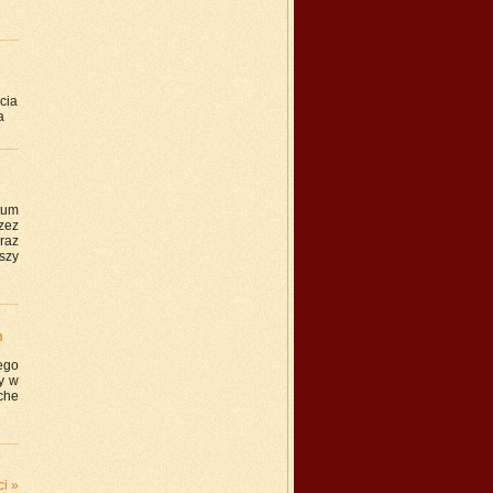
cia
a
tum
zez
raz
szy
m
ego
y w
che
i »