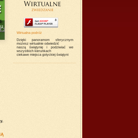
Ogłoszenia na XVII Niedzielę w ciągu roku - 26. 07. 20
Wirtualna podróż
Dzięki panoramom sferycznym
możesz wirtualnie odwiedzić
naszą świątynię i podziwiać we
wszystkich kierunkach
ciekawe miejsca gotyckiej świątyni
my.
IĄ