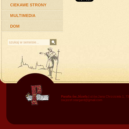
CIEKAWE STRONY
MULTIMEDIA
DOM
Parafia św.Józefa |
ul.św.Jana Chrzciciela 1, 7
sw.jozef.stargard@gmail.com