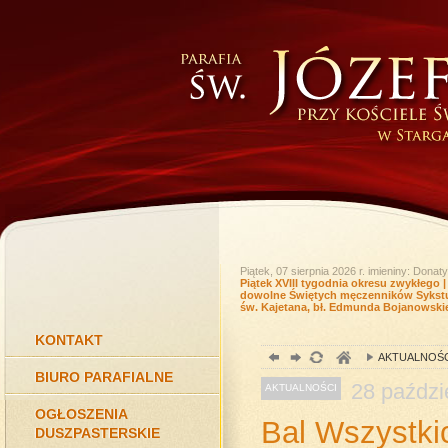
Piątek, 07 sierpnia 2026 r.
imieniny: Donaty
Piątek XVIII tygodnia okresu zwykłego
dowolne Świętych męczenników Sykstus
św. Kajetana, bł. Edmunda Bojanowski
KONTAKT
AKTUALNOŚC
BIURO PARAFIALNE
28
paździ
AKTUALNOŚCI
OGŁOSZENIA
Bal Wszystki
DUSZPASTERSKIE