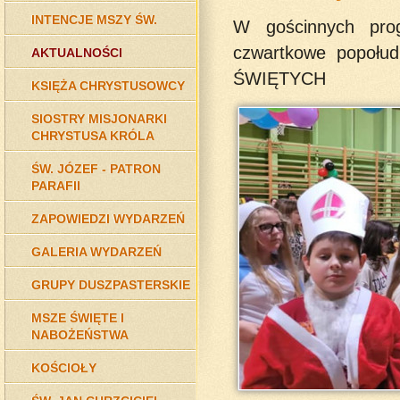
INTENCJE MSZY ŚW.
W gościnnych pro
czwartkowe popołud
AKTUALNOŚCI
ŚWIĘTYCH
KSIĘŻA CHRYSTUSOWCY
SIOSTRY MISJONARKI
CHRYSTUSA KRÓLA
ŚW. JÓZEF - PATRON
PARAFII
ZAPOWIEDZI WYDARZEŃ
GALERIA WYDARZEŃ
GRUPY DUSZPASTERSKIE
MSZE ŚWIĘTE I
NABOŻEŃSTWA
KOŚCIOŁY