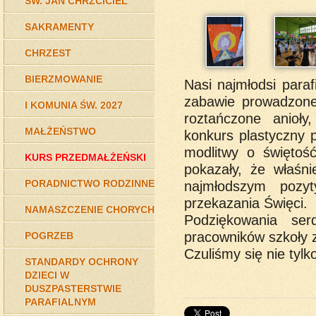
ŚW. JAN CHRZCICIEL
SAKRAMENTY
CHRZEST
BIERZMOWANIE
Nasi najmłodsi parafi
zabawie prowadzonej
I KOMUNIA ŚW. 2027
roztańczone anioły
MAŁŻEŃSTWO
konkurs plastyczny 
modlitwy o świętoś
KURS PRZEDMAŁŻEŃSKI
pokazały, że właśn
PORADNICTWO RODZINNE
najmłodszym pozy
przekazania Święci.
NAMASZCZENIE CHORYCH
Podziękowania ser
pracowników szkoły z
POGRZEB
Czuliśmy się nie tyl
STANDARDY OCHRONY
DZIECI W
DUSZPASTERSTWIE
PARAFIALNYM
do 