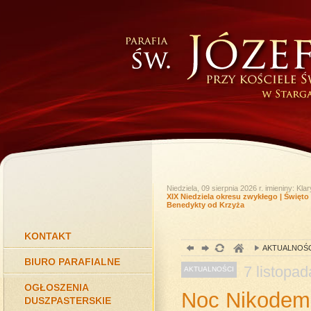
Niedziela, 09 sierpnia 2026 r.
imieniny: Kl
XIX Niedziela okresu zwykłego | Święto
Benedykty od Krzyża
KONTAKT
AKTUALNOŚC
BIURO PARAFIALNE
7
listopad
AKTUALNOŚCI
OGŁOSZENIA
Noc Nikodema
DUSZPASTERSKIE