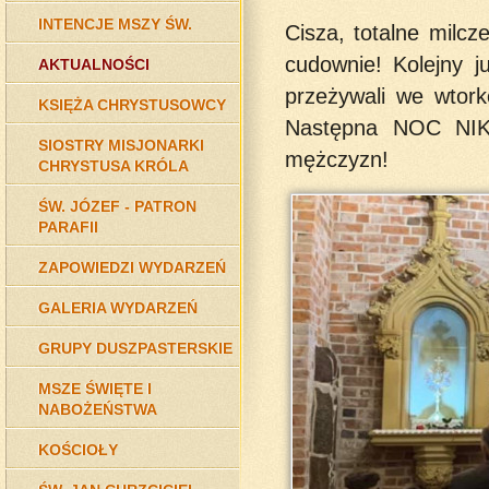
INTENCJE MSZY ŚW.
Cisza, totalne milcze
cudownie! Kolejny 
AKTUALNOŚCI
przeżywali we wtor
KSIĘŻA CHRYSTUSOWCY
Następna NOC NIK
SIOSTRY MISJONARKI
mężczyzn!
CHRYSTUSA KRÓLA
ŚW. JÓZEF - PATRON
PARAFII
ZAPOWIEDZI WYDARZEŃ
GALERIA WYDARZEŃ
GRUPY DUSZPASTERSKIE
MSZE ŚWIĘTE I
NABOŻEŃSTWA
KOŚCIOŁY