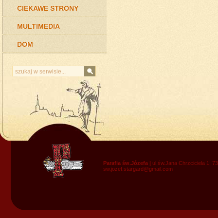
CIEKAWE STRONY
MULTIMEDIA
DOM
Parafia św.Józefa |
ul.św.Jana Chrzciciela 1, 7
sw.jozef.stargard@gmail.com