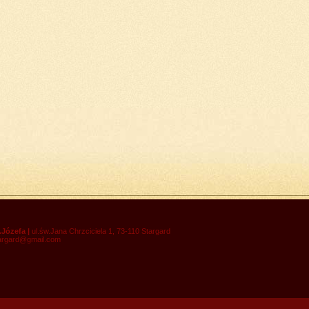
.Józefa |
ul.św.Jana Chrzciciela 1, 73-110 Stargard
targard@gmail.com