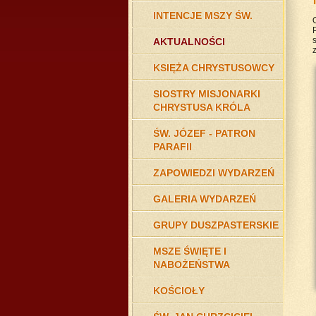
INTENCJE MSZY ŚW.
s
AKTUALNOŚCI
z
KSIĘŻA CHRYSTUSOWCY
SIOSTRY MISJONARKI
CHRYSTUSA KRÓLA
ŚW. JÓZEF - PATRON
PARAFII
ZAPOWIEDZI WYDARZEŃ
GALERIA WYDARZEŃ
GRUPY DUSZPASTERSKIE
MSZE ŚWIĘTE I
NABOŻEŃSTWA
KOŚCIOŁY