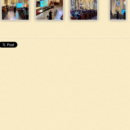
do góry
drukuj
cofnij