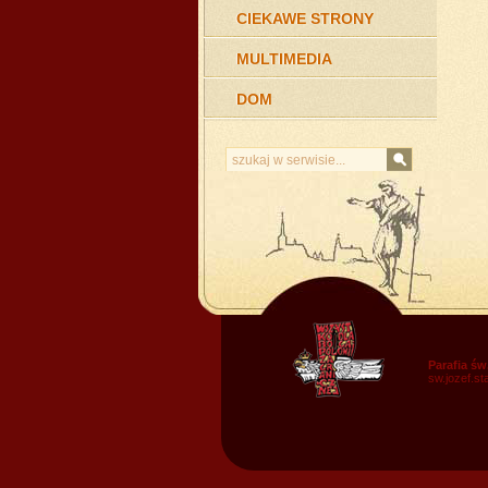
CIEKAWE STRONY
MULTIMEDIA
DOM
Parafia św
sw.jozef.s