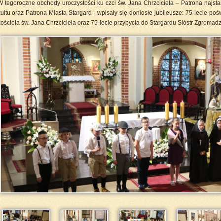
W tegoroczne obchody uroczystości ku czci św. Jana Chrzciciela – Patrona najsta
ultu oraz Patrona Miasta Stargard - wpisały się doniosłe jubileusze: 75-lecie poś
kościoła św. Jana Chrzciciela oraz 75-lecie przybycia do Stargardu Sióstr Zgromad