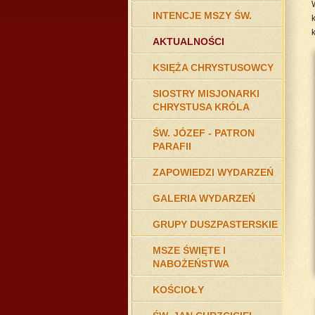
INTENCJE MSZY ŚW.
k
AKTUALNOŚCI
KSIĘŻA CHRYSTUSOWCY
SIOSTRY MISJONARKI
CHRYSTUSA KRÓLA
ŚW. JÓZEF - PATRON
PARAFII
ZAPOWIEDZI WYDARZEŃ
GALERIA WYDARZEŃ
GRUPY DUSZPASTERSKIE
MSZE ŚWIĘTE I
NABOŻEŃSTWA
KOŚCIOŁY