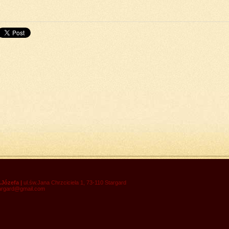
do góry
drukuj
cofnij
.Józefa |
ul.św.Jana Chrzciciela 1, 73-110 Stargard
targard@gmail.com