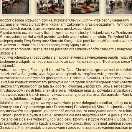
Uroczystościom przewodniczył ks. Krzysztof Olejnik SChr – Przełożony Generalny 
Zagranicznej wraz z przybyłymi kapłanami zakonnymi oraz diecezjalnymi. W modlit
targardzkich parafii: prawosławnej oraz greckokatolickiej.
W wydarzeniu uczestniczyły licznie zgromadzone siostry felicjanki wraz z Przełożon
 uroczystości udział wzięli przedstawiciele władz miasta i powiatu: Prezydent Mia
zastępcą panią Ewą Sową oraz Starosta Stargardzki pani Iwona Wiśniewska wraz 
Wilkoszem i Członkiem Zarządu panią Ireną Agatą Łucką.
Jubileusz zgromadził liczną rzeszę parafian oraz mieszkańców Stargardu związanyc
hrzciciela.
Modlitwa odpustowa rozpoczęła się nabożeństwem z zawierzeniem parafii i wszyst
astępnie wystąpili najmłodsi parafianie ze scenką teatralną pt.: "Kochające serce M
elicjanek".
odczas uroczystej Eucharystii ku czci św. Jana Chrzciciela zgromadzeni w kościele 
mieszkańców Stargardu, wyrażając w ten sposób szczególną wdzięczność za obch
a zakończenie uroczystości głos zabrała s. Christella Skwarek - Przełożona Prowinc
akreśliła kontekst historyczny przybycia do Stargardu sióstr felicjanek oraz wyra
księżom chrystusowcom za lata tak dobrej i owocnej współpracy. Słowa serdecznyc
hrystusowców i sióstr felicjanek skierowali włodarze miasta i powiatu stargardzki
fiarowując parafii kielich mszalny wraz z pateną, oraz Starosta Stargardzki - Pan
amiątkę jubileuszu księgi liturgiczne.
Ostatnim akordem były słowa wypowiedziane przez delegacje parafian, którzy na 
Towarzystwa Chrystusowego oraz Przełożonej Prowincjalnej Sióstr felicjanek złoży
chrystusowców i felicjanek: „za obecność wśród nas, za okazywane dobro; za uśmi
liskość i poczucie bycia u siebie. Jesteście dla nas drogowskazem, a gdy się ma do
rosta to cel z daleka widoczny. I do tego celu, którym jest życie wieczne u Boga, p
Na pamiątkę wydarzenia każdy z uczestników uroczystości otrzymał „jubileuszowego
Chrzciciela. Piernik zostały przygotowane i upieczone zaangażowaniem parafian 