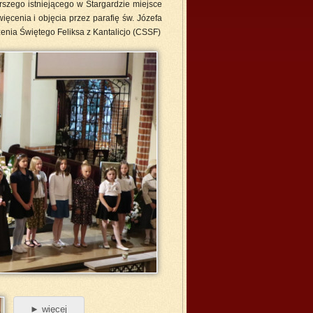
rszego istniejącego w Stargardzie miejsce
więcenia i objęcia przez parafię św. Józefa
zenia Świętego Feliksa z Kantalicjo (CSSF)
► więcej