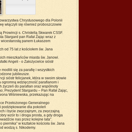
Towarzystwa Chrystusowego dla Polonii
wę włączyli się również proboszczowie
ą Prowincji s. Christellą Skwarek CSSF.
sta Stargard pan Rafał Zając wraz z
z wicestarostą panem Łukaszem
h od 75 lat z kościołem św. Jana
kich mieszkańców miasta św. Janowi.
atki Angeli - o Założycielce sióstr
modlili się za parafię i wszystkich
odzone jubileusze.
ji sióstr felicjanek, która w swoim słowie
ziła ogromną wdzięczność parafianom i
h życzeń do parafian oraz wspólnoty
ego; Prezydent Stargardu – Pan Rafał Zając,
i Iwona Wiśniewska, przekazując na
ręce Przełożonego Generalnego
li podziękowanie dla pokoleń
ech i bycie zwyczajnym, za zwyczajną
bry wzór to i droga prosta, a gdy droga
rowadźcie nas przez kolejne lata”.
 piernika” w kształcie kościoła św. Jana
pod wodzą s. Nikodemy.