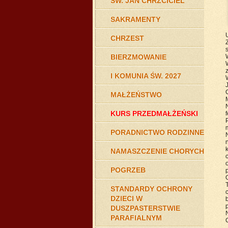
ŚW. JAN CHRZCICIEL
SAKRAMENTY
CHRZEST
s
BIERZMOWANIE
W
I KOMUNIA ŚW. 2027
C
MAŁŻEŃSTWO
N
KURS PRZEDMAŁŻEŃSKI
f
P
PORADNICTWO RODZINNE
N
n
NAMASZCZENIE CHORYCH
c
o
POGRZEB
p
STANDARDY OCHRONY
DZIECI W
b
p
DUSZPASTERSTWIE
PARAFIALNYM