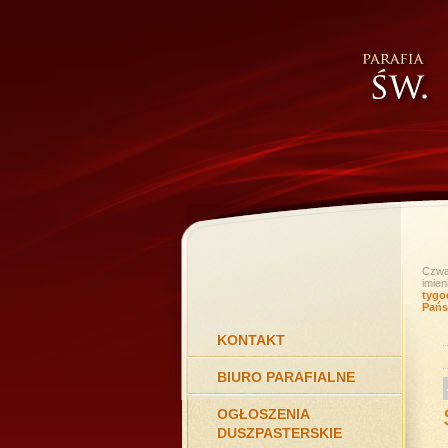
Czwar
imien
tygo
Pańs
KONTAKT
BIURO PARAFIALNE
OGŁOSZENIA
DUSZPASTERSKIE