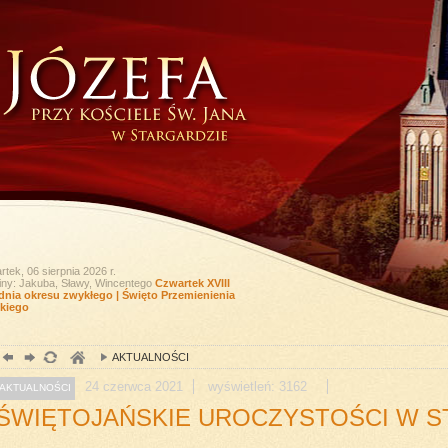
tek, 06 sierpnia 2026 r.
iny: Jakuba, Sławy, Wincentego
Czwartek XVIII
dnia okresu zwykłego | Święto Przemienienia
kiego
AKTUALNOŚCI
24
czerwca
2021
wyświetleń: 3162
AKTUALNOŚCI
ŚWIĘTOJAŃSKIE UROCZYSTOŚCI W S