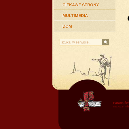
CIEKAWE STRONY
MULTIMEDIA
DOM
Parafia św
sw.jozef.s