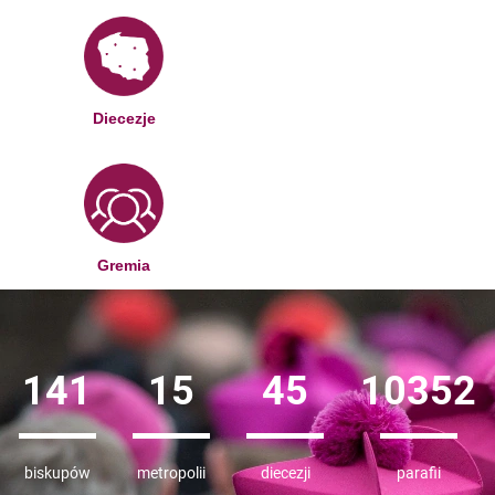
Diecezje
Gremia
141
15
45
10352
biskupów
metropolii
diecezji
parafii