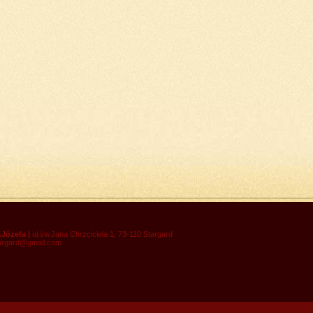
.Józefa |
ul.św.Jana Chrzciciela 1, 73-110 Stargard
targard@gmail.com