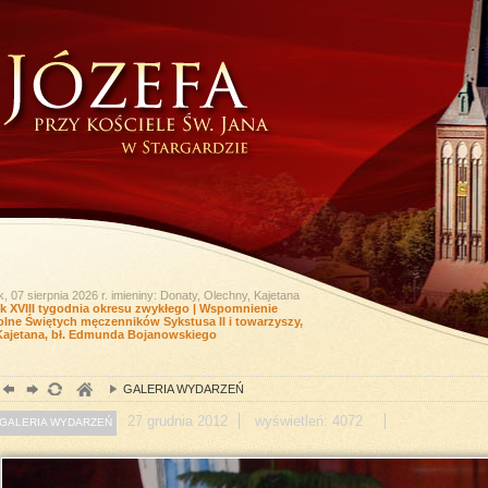
k, 07 sierpnia 2026 r.
imieniny: Donaty, Olechny, Kajetana
ek XVIII tygodnia okresu zwykłego | Wspomnienie
lne Świętych męczenników Sykstusa II i towarzyszy,
Kajetana, bł. Edmunda Bojanowskiego
GALERIA WYDARZEŃ
27
grudnia
2012
wyświetleń: 4072
GALERIA WYDARZEŃ