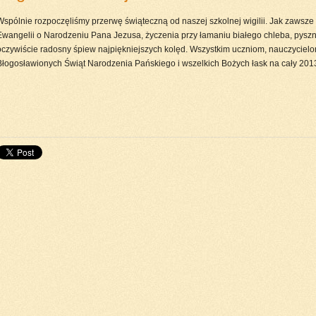
Wspólnie rozpoczęliśmy przerwę świąteczną od naszej szkolnej wigilii. Jak zawsze
Ewangelii o Narodzeniu Pana Jezusa, życzenia przy łamaniu białego chleba, pyszny 
oczywiście radosny śpiew najpiękniejszych kolęd. Wszystkim uczniom, nauczyciel
Błogosławionych Świąt Narodzenia Pańskiego i wszelkich Bożych łask na cały 201
do góry
drukuj
cofnij