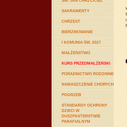
ŚW. JAN CHRZCICIEL
SAKRAMENTY
CHRZEST
BIERZMOWANIE
I KOMUNIA ŚW. 2027
MAŁŻEŃSTWO
KURS PRZEDMAŁŻEŃSKI
PORADNICTWO RODZINNE
NAMASZCZENIE CHORYCH
POGRZEB
STANDARDY OCHRONY
DZIECI W
DUSZPASTERSTWIE
PARAFIALNYM