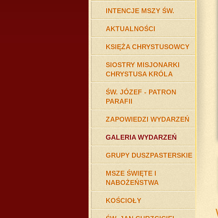
INTENCJE MSZY ŚW.
AKTUALNOŚCI
KSIĘŻA CHRYSTUSOWCY
SIOSTRY MISJONARKI
CHRYSTUSA KRÓLA
ŚW. JÓZEF - PATRON
PARAFII
ZAPOWIEDZI WYDARZEŃ
GALERIA WYDARZEŃ
GRUPY DUSZPASTERSKIE
MSZE ŚWIĘTE I
NABOŻEŃSTWA
KOŚCIOŁY