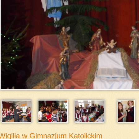
Wigilia w Gimnazjum Katolickim