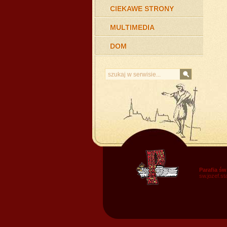
CIEKAWE STRONY
MULTIMEDIA
DOM
Parafia św
sw.jozef.s