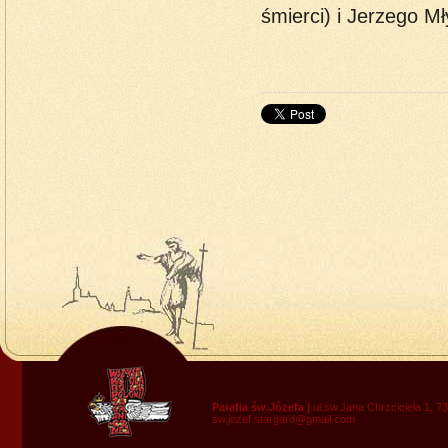
śmierci) i Jerzego M
Parafia św.Józefa |
ul.św.Jana Chrzciciela 1, 7
sw.jozef.stargard@gmail.com