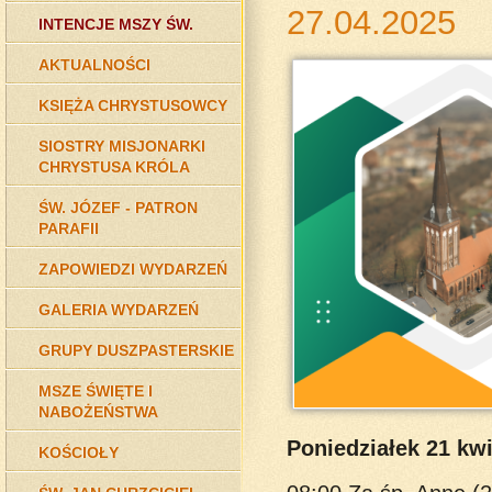
27.04.2025
INTENCJE MSZY ŚW.
AKTUALNOŚCI
KSIĘŻA CHRYSTUSOWCY
SIOSTRY MISJONARKI
CHRYSTUSA KRÓLA
ŚW. JÓZEF - PATRON
PARAFII
ZAPOWIEDZI WYDARZEŃ
GALERIA WYDARZEŃ
GRUPY DUSZPASTERSKIE
MSZE ŚWIĘTE I
NABOŻEŃSTWA
Poniedziałek 21 kwi
KOŚCIOŁY