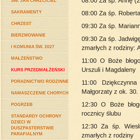
08:00 Za śp. Annę (2
ŚW. JAN CHRZCICIEL
SAKRAMENTY
08:00 Za śp. Robert
CHRZEST
09:30 Za śp. Mariann
BIERZMOWANIE
09:30 Za śp. Jadwigę
I KOMUNIA ŚW. 2027
zmarłych z rodziny: 
MAŁŻEŃSTWO
11:00 O Boże błogo
Urszuli i Magdaleny
KURS PRZEDMAŁŻEŃSKI
PORADNICTWO RODZINNE
11:00 Dziękczynn
Małgorzaty z ok. 30.
NAMASZCZENIE CHORYCH
12:30 O Boże błogo
POGRZEB
rocznicy ślubu
STANDARDY OCHRONY
DZIECI W
12:30 Za śp. Wiesł
DUSZPASTERSTWIE
PARAFIALNYM
zmarłych z rodziny