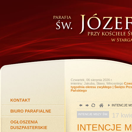
Czwartek, 06 sierpnia 2026 r.
imieniny: Jakuba, Sławy, Wincentego
Czwar
tygodnia okresu zwykłego | Święto Prz
Pańskiego
KONTAKT
INTENCJE M
BIURO PARAFIALNE
17
kwi
INTENCJE MSZY ŚW.
OGŁOSZENIA
INTENCJE M
DUSZPASTERSKIE