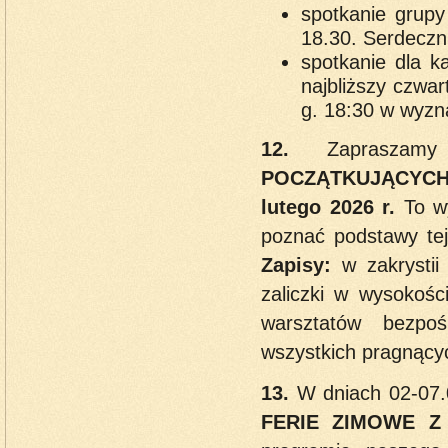
spotkanie grup
18.30. Serdeczni
spotkanie dla k
najbliższy czwa
g. 18:30 w wyzn
12.
Zaprasz
POCZĄTKUJĄCYC
lutego 2026 r.
To w
poznać podstawy tej 
Zapisy:
w zakrystii
zaliczki w wysokoś
warsztatów bezp
wszystkich pragnącyc
13.
W dniach 02-07.0
FERIE ZIMOWE Z