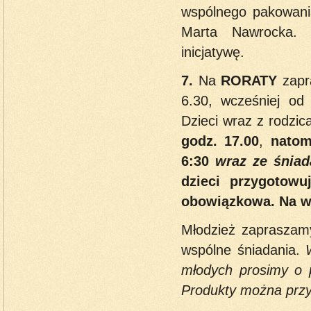
wspólnego pakowani
Marta Nawrocka. 
inicjatywę.
7.
Na
RORATY
zapr
6.30, wcześniej o
Dzieci wraz z rodzi
godz. 17.00
,
natom
6:30
wraz ze śnia
dzieci przygotow
obowiązkowa. Na wy
Młodzież zapraszamy
wspólne śniadania.
młodych prosimy o p
Produkty można przyn