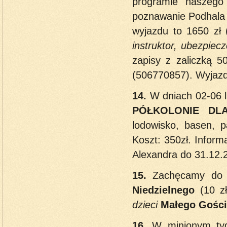
programie naszego 
poznawanie Podhala i
wyjazdu to 1650 zł 
instruktor, ubezpiecz
zapisy z zaliczką 5
(506770857). Wyjazd
14.
W dniach 02-06 l
PÓŁKOLONIE DLA
lodowisko, basen, p
Koszt: 350zł. Informa
Alexandra do 31.12.
15.
Zachęcamy do c
Niedzielnego
(10 z
dzieci
Małego Gości
16.
W minionym tyg