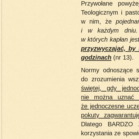
Przywołane powyże
Teologicznym i past
w nim, że
pojedna
i w każdym dniu. 
w których kapłan jes
przyzwyczajać, by 
godzinach
(nr 13).
Normy odnoszące si
do zrozumienia ws
świętej, gdy jedn
nie można uznać z
że jednoczesne ucze
pokuty zagwarantuj
Dlatego BARDZO 
korzystania ze spowi