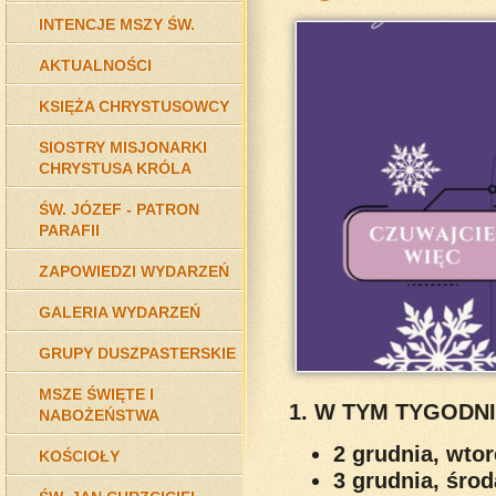
INTENCJE MSZY ŚW.
AKTUALNOŚCI
KSIĘŻA CHRYSTUSOWCY
SIOSTRY MISJONARKI
CHRYSTUSA KRÓLA
ŚW. JÓZEF - PATRON
PARAFII
ZAPOWIEDZI WYDARZEŃ
GALERIA WYDARZEŃ
GRUPY DUSZPASTERSKIE
MSZE ŚWIĘTE I
1. W TYM TYGODN
NABOŻEŃSTWA
2 grudnia, wto
KOŚCIOŁY
3 grudnia, śro