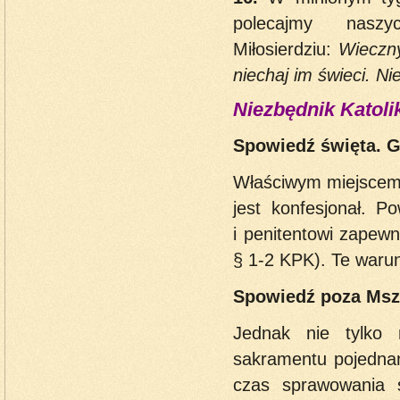
polecajmy nasz
Miłosierdziu:
Wieczny
niechaj im świeci. 
Niezbędnik Katoli
Spowiedź święta. G
Właściwym miejsc
jest konfesjonał. P
i penitentowi zapewn
§ 1-2 KPK). Te waru
Spowiedź poza Msz
Jednak nie tylko 
sakramentu pojednan
czas sprawowania 