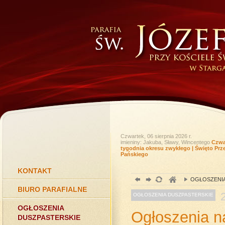
Czwartek, 06 sierpnia 2026 r.
imieniny: Jakuba, Sławy, Wincentego
Czwar
tygodnia okresu zwykłego | Święto Prz
Pańskiego
KONTAKT
OGŁOSZENIA
BIURO PARAFIALNE
OGŁOSZENIA DUSZPASTERSKIE
OGŁOSZENIA
Ogłoszenia na
DUSZPASTERSKIE