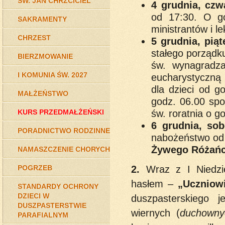
ŚW. JAN CHRZCICIEL
4 grudnia, czw
od 17:30. O go
SAKRAMENTY
ministrantów i le
CHRZEST
5 grudnia, pią
stałego porządk
BIERZMOWANIE
św. wynagradz
I KOMUNIA ŚW. 2027
eucharystyczną 
dla dzieci od 
MAŁŻEŃSTWO
godz. 06.00 spo
św. roratnia o go
KURS PRZEDMAŁŻEŃSKI
6 grudnia, sob
PORADNICTWO RODZINNE
nabożeństwo od 
Żywego Różań
NAMASZCZENIE CHORYCH
2.
Wraz z I Niedzi
POGRZEB
hasłem –
„Uczniowi
STANDARDY OCHRONY
DZIECI W
duszpasterskiego 
DUSZPASTERSTWIE
wiernych (
duchowny
PARAFIALNYM