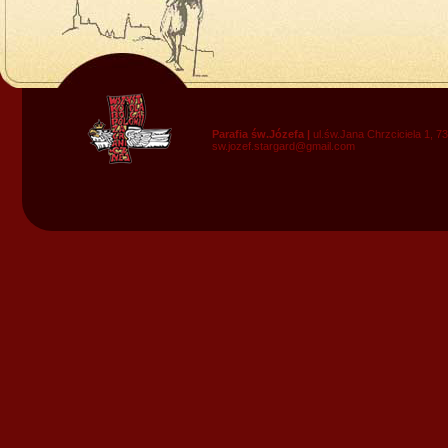
Parafia św.Józefa |
ul.św.Jana Chrzciciela 1, 7
sw.jozef.stargard@gmail.com