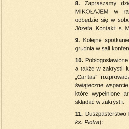
8.
Zapraszamy dz
MIKOŁAJEM w r
odbędzie się w sob
Józefa. Kontakt: s. 
9.
Kolejne spotkan
grudnia w sali konfer
10.
Pobłogosławione 
a także w zakrystii l
„Caritas” rozprowa
świąteczne wsparcie
które wypełnione a
składać w zakrystii.
11.
Duszpasterstwo
ks. Piotra
):