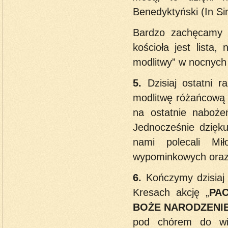
Benedyktyński (In Si
Bardzo zachęcamy d
kościoła jest lista
modlitwy” w nocnych 
5.
Dzisiaj ostatni
modlitwę różańcową w
na ostatnie nabo
Jednocześnie dzięku
nami polecali Mi
wypominkowych oraz 
6.
Kończymy dzisiaj
Kresach akcję „
PA
BOŻE NARODZENIE
pod chórem do wie