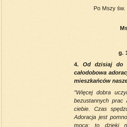
Po Mszy św. 
Ms
g. 
4.
Od dzisiaj do 
całodobowa adoracj
mieszkańców naszej
”Więcej dobra uczy
bezustannych prac a
ciebie. Czas spędz
Adoracja jest pomno
mocą; to dzięki n