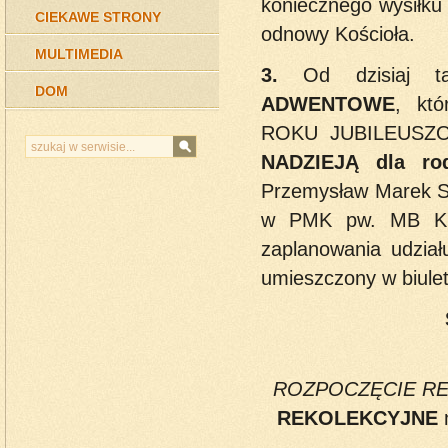
koniecznego wysiłku
CIEKAWE STRONY
odnowy Kościoła.
MULTIMEDIA
3.
Od dzisiaj t
DOM
ADWENTOWE
, kt
ROKU JUBILEUSZOW
NADZIEJĄ dla rod
Przemysław Marek SC
w PMK pw. MB Król
zaplanowania udział
umieszczony w biulety
ROZPOCZĘCIE RE
REKOLEKCYJNE