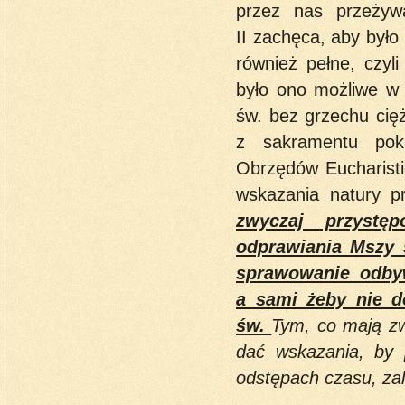
przez nas przeżyw
II zachęca, aby było
również pełne, czyl
było ono możliwe w 
św. bez grzechu cię
z sakramentu poku
Obrzędów Eucharisti
wskazania natury p
zwyczaj przystę
odprawiania Mszy 
sprawowanie odbyw
a sami żeby nie 
św.
Tym, co mają zw
dać wskazania, by 
odstępach czasu, za