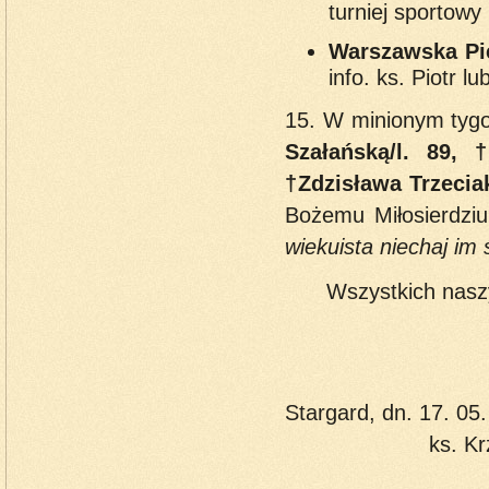
turniej sportowy 
Warszawska Pi
info. ks. Piotr l
15. W minionym tygo
Szałańską/l. 89, 
†Zdzisława Trzecia
Bożemu Miłosierdzi
wiekuista niechaj i
Wszystkich nasz
Stargar
ks. Krzysztof 