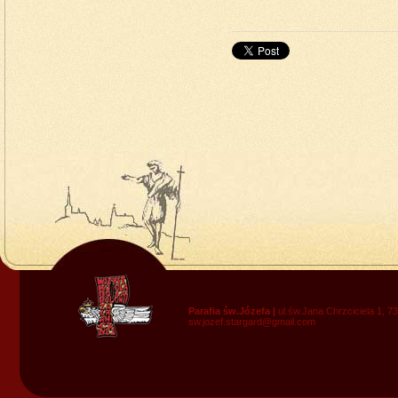
do 
Parafia św.Józefa |
ul.św.Jana Chrzciciela 1, 7
sw.jozef.stargard@gmail.com