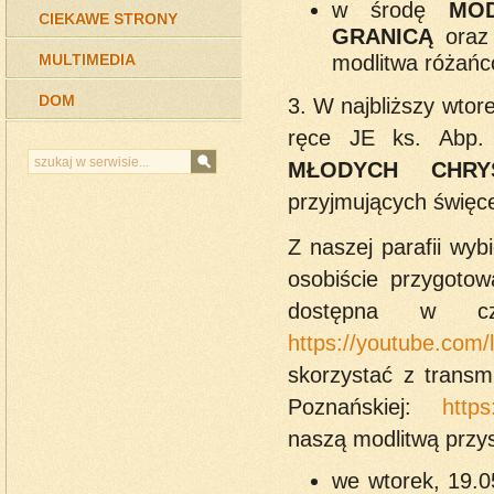
w środę
MO
CIEKAWE STRONY
GRANICĄ
oraz 
modlitwa różańc
MULTIMEDIA
DOM
3. W najbliższy wtor
ręce JE ks. Abp. 
MŁODYCH CHRY
przyjmujących święcen
Z naszej parafii wyb
osobiście przygotow
dostępna w cza
https://youtube.com
skorzystać z transm
Poznańskiej:
http
naszą modlitwą przy
we wtorek, 19.0