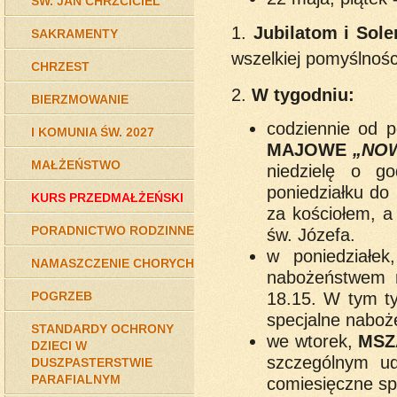
ŚW. JAN CHRZCICIEL
1.
Jubilatom i Sol
SAKRAMENTY
wszelkiej pomyślnośc
CHRZEST
2.
W tygodniu:
BIERZMOWANIE
codziennie od 
I KOMUNIA ŚW. 2027
MAJOWE
„NOW
MAŁŻEŃSTWO
niedzielę o g
poniedziałku do
KURS PRZEDMAŁŻEŃSKI
za kościołem, 
PORADNICTWO RODZINNE
św. Józefa.
w poniedziałe
NAMASZCZENIE CHORYCH
nabożeństwem 
18.15.
W tym ty
POGRZEB
specjalne naboż
STANDARDY OCHRONY
we wtorek,
MSZ
DZIECI W
szczególnym u
DUSZPASTERSTWIE
PARAFIALNYM
comiesięczne sp