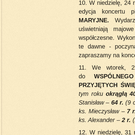
10. W niedzielę, 24
edycja koncertu 
MARYJNE.
Wydarze
uświetniają majo
współczesne. Wykona
te dawne - poczyna
zapraszamy na konce
11. We wtorek, 
do
WSPÓLNEGO
PRZYJĘTYCH ŚWI
tym roku
okrągłą 4
Stanisław –
64 r.
(9 
ks. Mieczysław –
7 r
ks. Alexander –
2 r.
(
12. W niedzielę, 31 