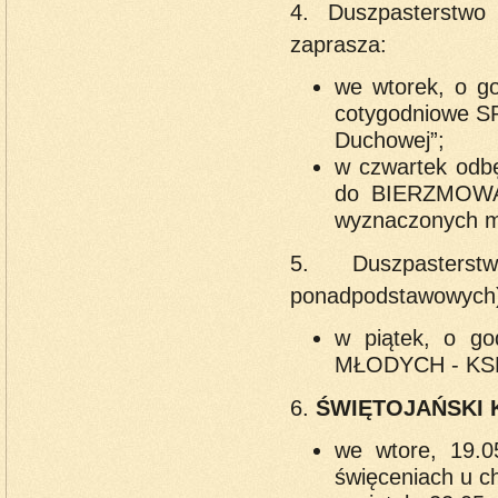
4. Duszpasterstw
zaprasza:
we wtorek, o go
cotygodniowe 
Duchowej”;
w czwartek odbę
do BIERZMOWAN
wyznaczonych mi
5. Duszpaster
ponadpodstawowych)
w piątek, o g
MŁODYCH - KSM 
6.
ŚWIĘTOJAŃSKI 
we wtore, 19.0
święceniach u c