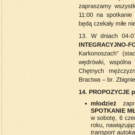
zapraszamy wszystk
11:00 na spotkanie
będą czekały miłe ni
13. W dniach 04-0
INTEGRACYJNO-
Karkonoszach" (sta
wędrówki, wspólna 
Chętnych mężczyzn
Bractwa – br. Zbign
14. PROPOZYCJE pa
młodzież
zapr
SPOTKANIE M
w sobotę, 6 cze
roku, nawiązując
transport autoka