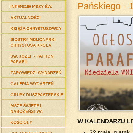
Pańskiego - 1
INTENCJE MSZY ŚW.
AKTUALNOŚCI
KSIĘŻA CHRYSTUSOWCY
SIOSTRY MISJONARKI
CHRYSTUSA KRÓLA
ŚW. JÓZEF - PATRON
PARAFII
ZAPOWIEDZI WYDARZEŃ
GALERIA WYDARZEŃ
GRUPY DUSZPASTERSKIE
MSZE ŚWIĘTE I
NABOŻEŃSTWA
W KALENDARZU L
KOŚCIOŁY
22 maja, piątek