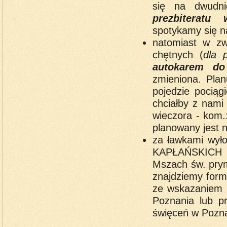
się na dwud
prezbiteratu
spotykamy się n
natomiast w zw
chętnych (
dla 
autokarem do
zmieniona. Plan
pojedzie pociąg
chciałby z nami 
wieczora - kom.
planowany jest 
za ławkami w
KAPŁAŃSKICH
Mszach św. prym
znajdziemy form
ze wskazaniem 
Poznania lub p
święceń w Pozna