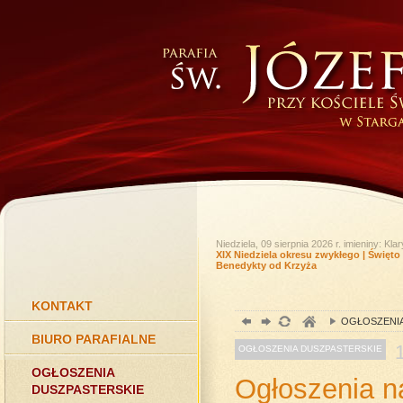
Niedziela, 09 sierpnia 2026 r.
imieniny: Kl
XIX Niedziela okresu zwykłego | Święto
Benedykty od Krzyża
KONTAKT
OGŁOSZENIA
BIURO PARAFIALNE
OGŁOSZENIA DUSZPASTERSKIE
OGŁOSZENIA
Ogłoszenia n
DUSZPASTERSKIE