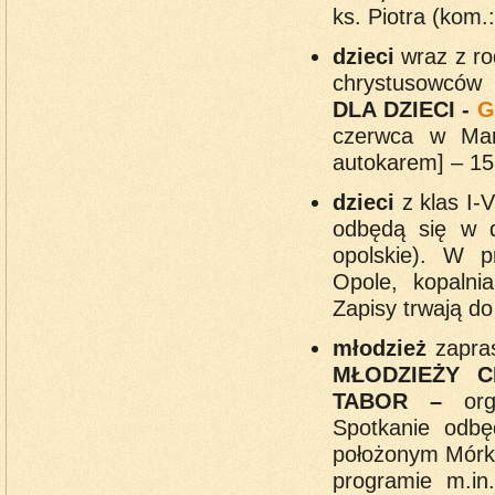
ks. Piotra (kom.
dzieci
wraz z ro
chrystusowcó
DLA DZIECI -
G
czerwca w Mar
autokarem] – 15 
dzieci
z klas I-
odbędą się w d
opolskie). W p
Opole, kopalni
Zapisy trwają do
młodzież
zapras
MŁODZIEŻY C
TABOR –
or
Spotkanie odb
położonym Mórko
programie m.in.