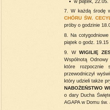
w piątek, 22.05
7. W każdą środę 
CHÓRU ŚW. CECYL
próby o godzinie 18.
8. Na cotygodniowe
piątek o godz. 19.15
9. W
WIGILIĘ ZE
Wspólnotą Odnowy 
które rozpocznie
przewodniczył wyświ
który udzieli także 
NABOŻEŃSTWO WI
o dary Ducha Święte
AGAPA w Domu św. J