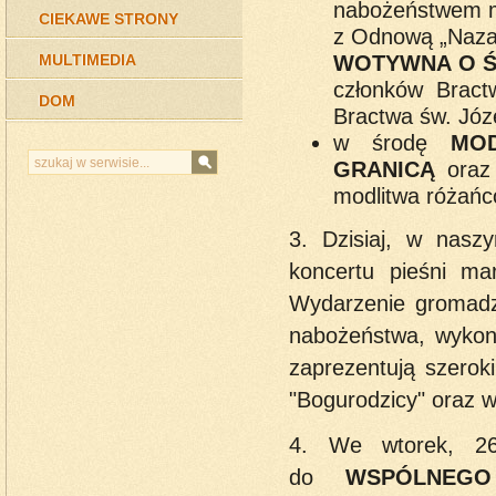
nabożeństwem 
CIEKAWE STRONY
z Odnową „Nazar
WOTYWNA O Ś
MULTIMEDIA
członków Bract
DOM
Bractwa św. Józ
w środę
MO
GRANICĄ
oraz 
modlitwa różańc
3. Dzisiaj, w nasz
koncertu pieśni ma
Wydarzenie gromadzi
nabożeństwa, wykon
zaprezentują szerok
"Bogurodzicy" oraz 
4. We wtorek, 2
do
WSPÓLNEGO