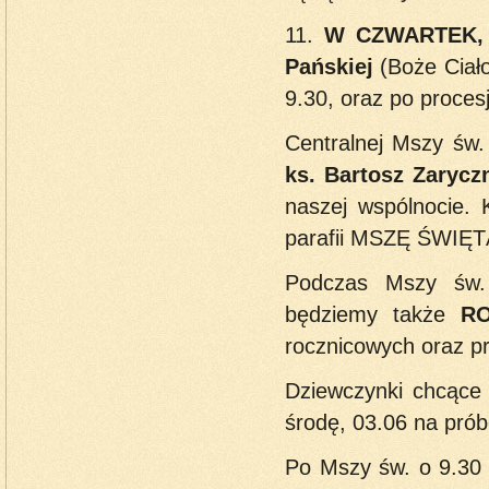
11.
W CZWARTEK,
Pańskiej
(Boże Ciał
9.30, oraz po proces
Centralnej Mszy św.
ks. Bartosz Zarycz
naszej wspólnocie. 
parafii MSZĘ ŚWIĘTĄ,
Podczas Mszy św.
będziemy także
R
rocznicowych oraz pr
Dziewczynki chcące 
środę, 03.06 na prób
Po Mszy św. o 9.30