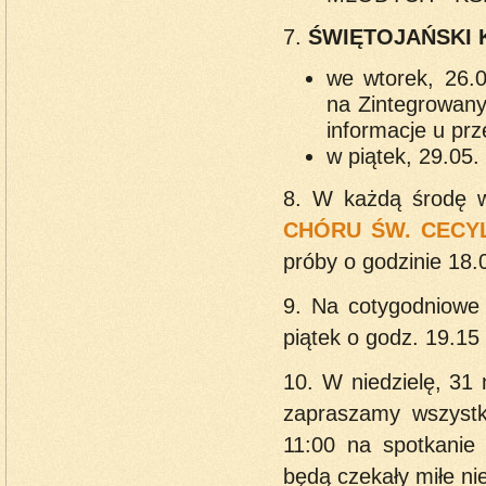
7.
ŚWIĘTOJAŃSKI 
we wtorek, 26.
na Zintegrowany
informacje u pr
w piątek, 29.05.
8. W każdą środę 
CHÓRU ŚW. CECYL
próby o godzinie 18.
9. Na cotygodniowe
piątek o godz. 19.15
10. W niedzielę, 31 
zapraszamy wszystk
11:00 na spotkanie
będą czekały miłe ni