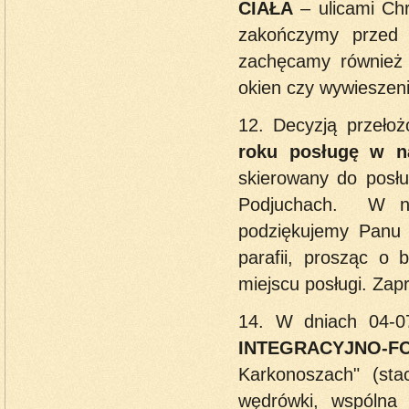
CIAŁA
– ulicami Chr
zakończymy przed f
zachęcamy również d
okien czy wywieszeni
12. Decyzją przeło
roku posługę w na
skierowany do posłu
Podjuchach. W ni
podziękujemy Panu 
parafii, prosząc o 
miejscu posługi. Zap
14. W dniach 04-0
INTEGRACYJNO-
Karkonoszach" (sta
wędrówki, wspólna 