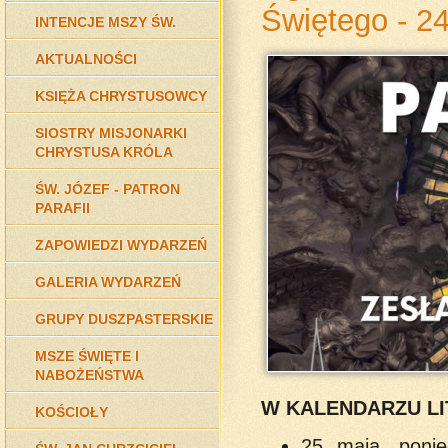
Świętego - 24
INTENCJE MSZY ŚW.
AKTUALNOŚCI
KSIĘŻA CHRYSTUSOWCY
SIOSTRY MISJONARKI
CHRYSTUSA KRÓLA
ŚW. JÓZEF - PATRON
PARAFII
ZAPOWIEDZI WYDARZEŃ
GALERIA WYDARZEŃ
GRUPY DUSZPASTERSKIE
MSZE ŚWIĘTE I
NABOŻEŃSTWA
W KALENDARZU L
KOŚCIOŁY
25 maja, poni