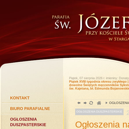
Piątek, 07 sierpnia 2026 r.
imieniny: Donaty
Piątek XVIII tygodnia okresu zwykłego
dowolne Świętych męczenników Sykstus
św. Kajetana, bł. Edmunda Bojanowski
KONTAKT
OGŁOSZENIA
BIURO PARAFIALNE
OGŁOSZENIA DUSZPASTERSKIE
OGŁOSZENIA
Ogłoszenia n
DUSZPASTERSKIE