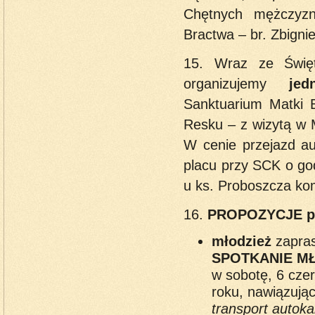
Chętnych mężczyzn
Bractwa – br. Zbign
15. Wraz ze Świę
organizujemy
je
Sanktuarium Matki B
Resku – z wizytą w 
W cenie przejazd a
placu przy SCK o godz
u ks. Proboszcza ko
16.
PROPOZYCJE par
młodzież
zapra
SPOTKANIE M
w sobotę, 6 cze
roku, nawiązując
transport autoka