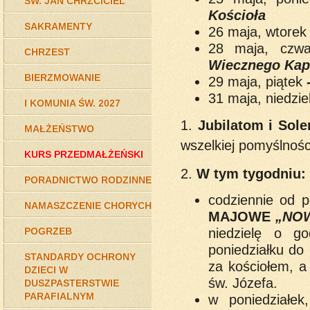
ŚW. JAN CHRZCICIEL
Kościoła
SAKRAMENTY
26 maja, wtore
28 maja, czw
CHRZEST
Wiecznego Kap
BIERZMOWANIE
29 maja, piątek
31 maja, niedzi
I KOMUNIA ŚW. 2027
1.
Jubilatom i Sol
MAŁŻEŃSTWO
wszelkiej pomyślnośc
KURS PRZEDMAŁŻEŃSKI
2.
W tym tygodniu:
PORADNICTWO RODZINNE
codziennie od 
NAMASZCZENIE CHORYCH
MAJOWE
„NOW
niedzielę o g
POGRZEB
poniedziałku do
STANDARDY OCHRONY
za kościołem, 
DZIECI W
św. Józefa.
DUSZPASTERSTWIE
PARAFIALNYM
w poniedziałe