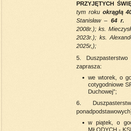
PRZYJĘTYCH ŚWI
tym roku
okrągłą 4
Stanisław –
64 r.
2008r.); ks. Mieczy
2023r.); ks. Alexan
2025r,);
5. Duszpasterstw
zaprasza:
we wtorek, o go
cotygodniowe 
Duchowej”;
6. Duszpaster
ponadpodstawowych)
w piątek, o g
MŁODYCH - KSM 