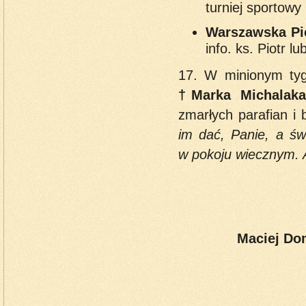
turniej sportowy 
Warszawska Pi
info. ks. Piotr l
17. W minionym tyg
†Marka Michalaka/
zmarłych parafian i 
im dać, Panie, a św
w pokoju wiecznym.
Maciej Do