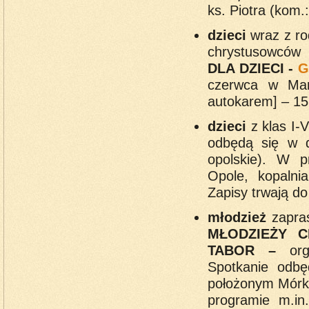
ks. Piotra (kom.
dzieci
wraz z ro
chrystusowcó
DLA DZIECI -
G
czerwca w Mar
autokarem] – 15 
dzieci
z klas I-
odbędą się w d
opolskie). W p
Opole, kopalni
Zapisy trwają do
młodzież
zapras
MŁODZIEŻY C
TABOR –
or
Spotkanie odb
położonym Mórko
programie m.in.