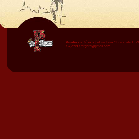
Parafia św.Józefa |
ul.św.Jana Chrzciciela 1, 7
sw.jozef.stargard@gmail.com