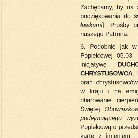
Zachęcamy, by na s
podziękowania do ś
ławkami
]. Prośby p
naszego Patrona.
6. Podobnie jak w
Popielcowej 05.03.
inicjatywę
DUCH
CHRYSTUSOWCA
.
braci chrystusowców
w kraju i na emig
ofiarowanie cierp
Świętej.
Obowiązkowa
podejmującego wyz
Popielcową u przeds
kartę z imieniem i