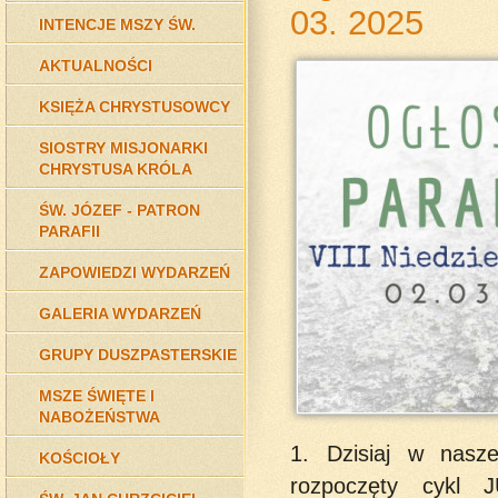
03. 2025
INTENCJE MSZY ŚW.
AKTUALNOŚCI
KSIĘŻA CHRYSTUSOWCY
SIOSTRY MISJONARKI
CHRYSTUSA KRÓLA
ŚW. JÓZEF - PATRON
PARAFII
ZAPOWIEDZI WYDARZEŃ
GALERIA WYDARZEŃ
GRUPY DUSZPASTERSKIE
MSZE ŚWIĘTE I
NABOŻEŃSTWA
1. Dzisiaj w nasz
KOŚCIOŁY
rozpoczęty cykl