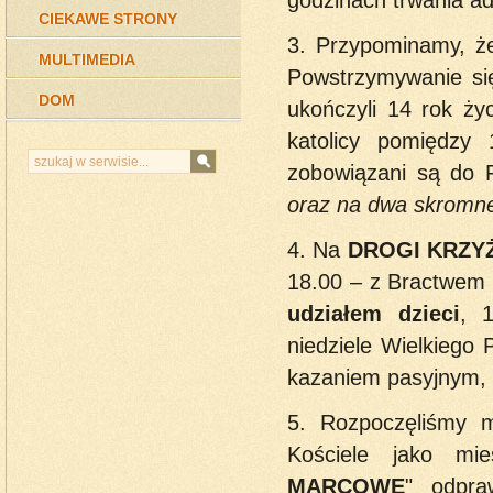
CIEKAWE STRONY
3. Przypominamy, ż
MULTIMEDIA
Powstrzymywanie si
DOM
ukończyli 14 rok ży
katolicy pomiędzy
zobowiązani są d
oraz na dwa skromne 
4. Na
DROGI KRZ
18.00 – z Bractwem ś
udziałem dzieci
, 
niedziele Wielkiego
kazaniem pasyjnym, 
5. Rozpoczęliśmy m
Kościele jako mie
MARCOWE
" odpra