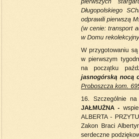
pierwszych starga
Długopolskiego SCh
odprawili pierwszą M
(w cenie: transport 
w Domu rekolekcyjn
W przygotowaniu są 
w pierwszym tygodn
na początku paźd
jasnogórską nocą 
Proboszcza kom. 69
16. Szczególnie na
JAŁMUŻNA -
wspie
ALBERTA - PRZYTU
Zakon Braci Alberty
serdeczne podziękow