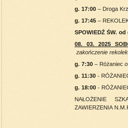
g. 17:00
– Droga Krz
g. 17:45
– REKOLEK
SPOWIEDŹ ŚW. od
08. 03. 2025 SO
zakończenie rekolekc
g. 7:30
– Różaniec
o
g. 11:30
-
RÓŻANIEC
g. 18:00
- RÓŻANIEC
NAŁOŻENIE SZ
ZAWIERZENIA N.M.P.