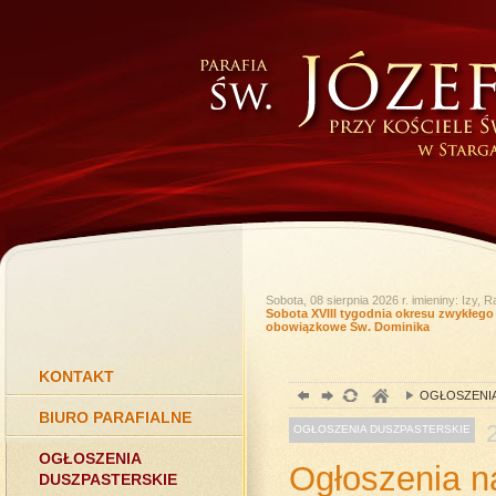
Sobota, 08 sierpnia 2026 r.
imieniny: Izy,
Sobota XVIII tygodnia okresu zwykłeg
obowiązkowe Św. Dominika
KONTAKT
OGŁOSZENIA
BIURO PARAFIALNE
OGŁOSZENIA DUSZPASTERSKIE
OGŁOSZENIA
Ogłoszenia na
DUSZPASTERSKIE