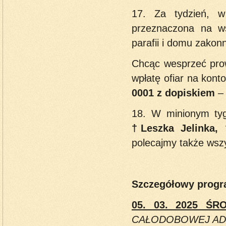
17. Za tydzień, w 
przeznaczona na w
parafii i domu zakon
Chcąc wesprzeć pro
wpłatę ofiar na konto
0001 z dopiskiem
– 
18. W minionym tyg
†Leszka Jelinka,
polecajmy także wszy
Szczegółowy progra
05. 03. 2025 Ś
CAŁODOBOWEJ AD