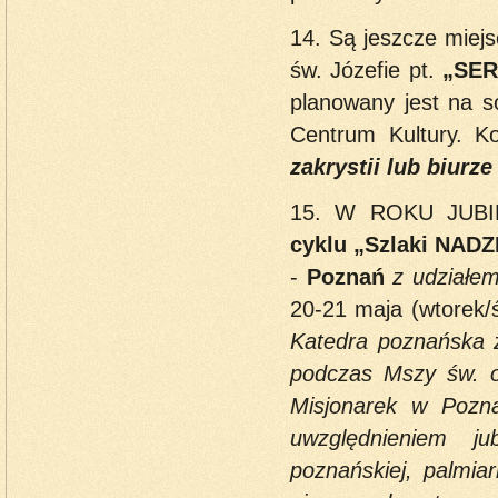
14. Są jeszcze miej
św. Józefie pt.
„SE
planowany jest na s
Centrum Kultury. K
zakrystii lub biurze
15. W ROKU JUB
cyklu „Szlaki NADZI
-
Poznań
z udziałe
20-21 maja (wtorek/
Katedra poznańska 
podczas Mszy św. o
Misjonarek w Pozn
uwzględnieniem ju
poznańskiej, palmia