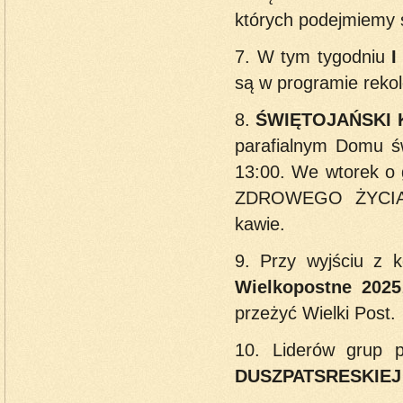
których podejmiemy 
7.
W tym tygodniu
I 
są w programie rekol
8.
ŚWIĘTOJAŃSKI 
parafialnym Domu św
13:00. We wtorek o 
ZDROWEGO ŻYCIA, n
kawie.
9. Przy wyjściu z 
Wielkopostne 2025
przeżyć Wielki Post.
10. Liderów grup p
DUSZPATSRESKIEJ