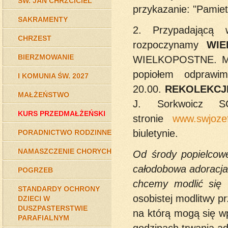
ŚW. JAN CHRZCICIEL
przykazanie: "Pamieta
SAKRAMENTY
2. Przypadającą
CHRZEST
rozpoczynamy
WIE
BIERZMOWANIE
WIELKOPOSTNE. Msz
popiołem odprawi
I KOMUNIA ŚW. 2027
20.00.
REKOLEKCJ
MAŁŻEŃSTWO
J. Sorkwoicz S
KURS PRZEDMAŁŻEŃSKI
stronie
www.swjozef
biuletynie.
PORADNICTWO RODZINNE
NAMASZCZENIE CHORYCH
Od środy popielcowe
całodobowa adoracja
POGRZEB
chcemy modlić się w
STANDARDY OCHRONY
osobistej modlitwy pr
DZIECI W
DUSZPASTERSTWIE
na którą mogą się 
PARAFIALNYM
godzinach trwania ad