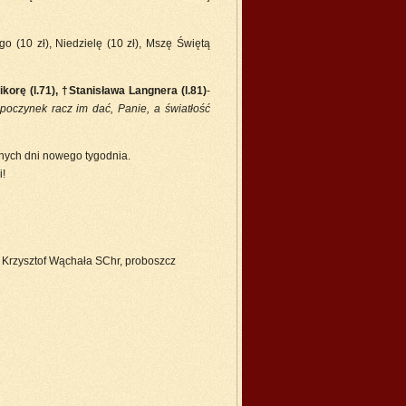
o (10 zł), Niedzielę (10 zł), Mszę Świętą
orę (l.71), †Stanisława Langnera (l.81)
-
poczynek racz im dać, Panie, a światłość
nych dni nowego tygodnia.
!
chała SChr, proboszcz