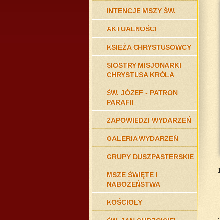
INTENCJE MSZY ŚW.
AKTUALNOŚCI
KSIĘŻA CHRYSTUSOWCY
SIOSTRY MISJONARKI
CHRYSTUSA KRÓLA
ŚW. JÓZEF - PATRON
PARAFII
ZAPOWIEDZI WYDARZEŃ
GALERIA WYDARZEŃ
GRUPY DUSZPASTERSKIE
MSZE ŚWIĘTE I
NABOŻEŃSTWA
KOŚCIOŁY