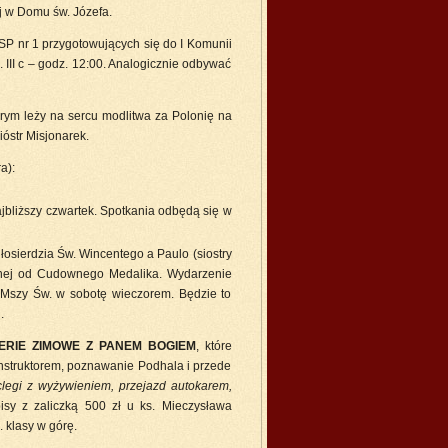
j w Domu św. Józefa.
SP nr 1 przygotowujących się do I Komunii
kl. III c – godz. 12:00. Analogicznie odbywać
órym leży na sercu modlitwa za Polonię na
óstr Misjonarek.
a):
jbliższy czwartek. Spotkania odbędą się w
iłosierdzia Św. Wincentego a Paulo (siostry
alanej od Cudownego Medalika. Wydarzenie
 Mszy Św. w sobotę wieczorem. Będzie to
.
ERIE ZIMOWE Z PANEM BOGIEM
, które
instruktorem, poznawanie Podhala i przede
clegi z wyżywieniem, przejazd autokarem,
pisy z zaliczką 500 zł u ks. Mieczysława
 klasy w górę.