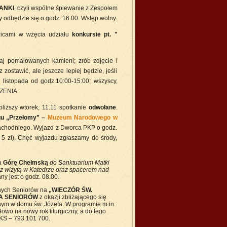
ANKI
, czyli wspólne śpiewanie z Zespołem
 odbędzie się o godz. 16.00. Wstęp wolny.
zicami w wżęcia udziału
konkursie pt. "
j pomalowanych kamieni; zrób zdjęcie i
ostawić, ale jeszcze lepiej będzie, jeśli
 listopada od godz.10:00-15:00; wszyscy,
DZENIA
liższy wtorek, 11.11 spotkanie
odwołane
.
gu „Przełomy” –
Muzeum Narodowego w
achodniego. Wyjazd z Dworca PKP o godz.
 5 zł). Chęć wyjazdu zgłaszamy do środy,
a
Górę Chełmską
do Sanktuarium Matki
z wizytą w Katedrze oraz spacerem nad
y jest o godz. 08.00.
nych Seniorów na
„WIECZÓR ŚW.
A SENIORÓW
z okazji zbliżającego się
lnym w domu św. Józefa. W programie m.in.:
łowo na nowy rok liturgiczny, a do tego
KS – 793 101 700.