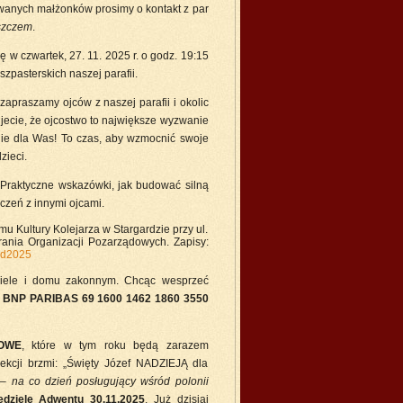
owanych małżonków prosimy o kontakt z par
szczem
.
ię w czwartek, 27. 11. 2025 r. o godz. 19:15
zpasterskich naszej parafii.
zapraszamy ojców z naszej parafii i okolic
ujecie, że ojcostwo to największe wyzwanie
nie dla Was! To czas, aby wzmocnić swoje
zieci.
; Praktyczne wskazówki, jak budować silną
czeń z innymi ojcami.
u Kultury Kolejarza w Stargardzie przy ul.
rania Organizacji Pozarządowych. Zapisy:
rd2025
ściele i domu zakonnym. Chcąc wesprzeć
i
BNP PARIBAS 69 1600 1462 1860 3550
OWE
, które w tym roku będą zarazem
ji brzmi: „Święty Józef NADZIEJĄ dla
r –
na co dzień posługujący wśród polonii
edzielę Adwentu 30.11.2025
. Już dzisiaj