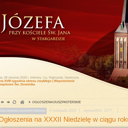
a, 08 sierpnia 2026 r.
imieniny: Izy, Rajmunda, Seweryna
ta XVIII tygodnia okresu zwykłego | Wspomnienie
iązkowe Św. Dominika
OGŁOSZENIA DUSZPASTERSKIE
6
listopada
2025
wyświetleń: 1377
OGŁOSZENIA DUSZPASTERSKIE
Ogłoszenia na XXXII Niedzielę w ciągu roku