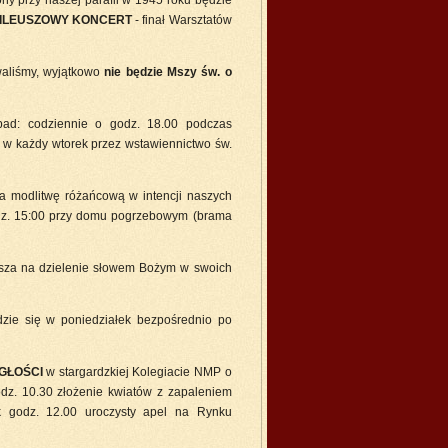
żony przy naszej parafii w 1945 roku będzie
ILEUSZOWY KONCERT
- finał Warsztatów
owaliśmy, wyjątkowo
nie będzie Mszy św. o
pad: codziennie o godz. 18.00 podczas
 w każdy wtorek przez wstawiennictwo św.
na modlitwę różańcową w intencji naszych
odz. 15:00 przy domu pogrzebowym (brama
sza na dzielenie słowem Bożym w swoich
dzie się w poniedziałek bezpośrednio po
EGŁOŚCI
w stargardzkiej Kolegiacie NMP o
odz. 10.30 złożenie kwiatów z zapaleniem
k godz. 12.00 uroczysty apel na Rynku