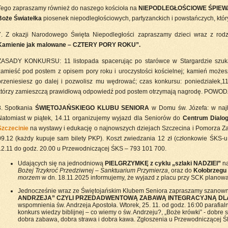
Tego zapraszamy również do naszego kościoła na
NIEPODLEGŁOŚCIOWE ŚPIEW
Boże Światełka
piosenek niepodległościowych, partyzanckich i powstańczych, który
7. Z okazji Narodowego Święta Niepodległości zapraszamy dzieci wraz z rod
Kamienie jak malowane – CZTERY PORY ROKU”.
ZASADY KONKURSU: 11 listopada spacerując po starówce w Stargardzie szuka
zamieść pod postem z opisem pory roku i uroczystości kościelnej; kamień możesz z
przeniesiesz go dalej i pozwolisz mu wędrować; czas konkursu: poniedziałek,11
którzy zamieszczą prawidłową odpowiedź pod postem otrzymają nagrodę. POWO
8. Spotkania
ŚWIĘTOJAŃSKIEGO KLUBU SENIORA
w Domu św. Józefa: w najb
Natomiast w piątek, 14.11 organizujemy wyjazd dla Seniorów do
Centrum Dialo
Szczecinie
na wystawy i edukację o najnowszych dziejach Szczecina i Pomorza Z
09.12 (każdy kupuje sam bilety PKP). Koszt zwiedzania 12 zł (członkowie ŚKS-u
12.11 do godz. 20.00 u Przewodniczącej ŚKS – 793 101 700.
Udających się na jednodniową
PIELGRZYMKĘ z cyklu „szlaki NADZIEI”
n
Bożej Trzykroć Przedziwnej – Sanktuarium Przymierza
, oraz do
Kołobrzegu
morzem
w dn. 18.11.2025 informujemy, że wyjazd z placu przy SCK planowan
Jednocześnie wraz ze Świętojańskim Klubem Seniora zapraszamy szanow
ANDRZEJA” CZYLI PRZEDADWENTOWĄ ZABAWĄ INTEGRACYJNĄ DL
wspomnienia św. Andrzeja Apostoła. Wtorek, 25. 11. od godz. 16:00 parafia
konkurs wiedzy biblijnej – co wiemy o św. Andrzeju?, „Boże krówki” - dobre s
dobra zabawa, dobra strawa i dobra kawa. Zgłoszenia u Przewodniczącej Ś