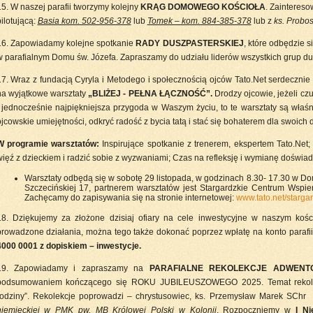
15. W naszej parafii tworzymy kolejny
KRĄG DOMOWEGO KOŚCIOŁA
. Zainteres
ilotującą:
Basia kom. 502-956-378
lub
Tomek – kom. 884-385-378
lub z
ks. Probo
16. Zapowiadamy kolejne spotkanie
RADY DUSZPASTERSKIEJ
, które odbędzie s
w parafialnym Domu św. Józefa. Zapraszamy do udziału liderów wszystkich grup dus
17. Wraz z fundacją Cyryla i Metodego i społecznością ojców Tato.Net serdecznie 
na wyjątkowe warsztaty
„BLIŻEJ - PEŁNA ŁĄCZNOŚĆ”.
Drodzy ojcowie, jeżeli cz
i jednocześnie najpiękniejsza przygoda w Waszym życiu, to te warsztaty są właś
jcowskie umiejętności, odkryć radość z bycia tatą i stać się bohaterem dla swoich d
W programie warsztatów:
Inspirujące spotkanie z trenerem, ekspertem Tato.Net
więź z dzieckiem i radzić sobie z wyzwaniami; Czas na refleksję i wymianę doświad
Warsztaty odbędą się w sobotę 29 listopada, w godzinach 8.30- 17.30 w Dom
Szczecińskiej 17, partnerem warsztatów jest Stargardzkie Centrum Wspie
Zachęcamy do zapisywania się na stronie internetowej:
www.tato.net/starga
18. Dziękujemy za złożone dzisiaj ofiary na cele inwestycyjne w naszym ko
prowadzone działania, można tego także dokonać poprzez wpłatę na konto parafi
4000 0001 z dopiskiem – inwestycje.
19. Zapowiadamy i zapraszamy na
PARAFIALNE REKOLEKCJE ADWENT
podsumowaniem kończącego się ROKU JUBILEUSZOWEGO 2025. Temat rekolekc
rodziny”. Rekolekcje poprowadzi – chrystusowiec, ks. Przemysław Marek SCh
niemieckiej w PMK pw. MB Królowej Polski w Kolonii
. Rozpoczniemy w
I Ni