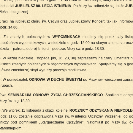
. Dzisiaj, podczas Mszy św. o godz. 12.30 Chór im. św. Cecylii, który został zało
obchodził
JUBILEUSZ 80- LECIA ISTNIENIA
. Po Mszy św. odbędzie się także
JUB
ieśni Liturgicznej.
Z racji na jubileusz chóru św. Cecylii oraz Jubileuszowy Koncert, tak jak inform
godz. 14.00.
3. Za zmarłych polecanych w
WYPOMINKACH
modlimy się przez cały listo
nabożeństw wypominkowych, w niedziele o godz. 15.00 na starym cmentarzu oraz
Józefa – patrona dobrej śmierci - podczas Mszy św. o godz. 18.30.
4. W każdą niedzielę listopada [09, 16, 23, 30] zapraszamy na Stary Cmentarz 
bliskich zmarłych polecanych w tegorocznych wypominkach. Spotykamy się o g
główna cmentarza) skąd wyruszy procesja modlitewna.
5. W poniedziałek
ODNOWA W DUCHU ŚWIĘTYM
po Mszy św. wieczornej zapra
grupach.
Trwa
SEMINARIUM ODNOWY ŻYCIA CHRZEŚCIJAŃSKIEGO
. Spotkanie odbę
szy św. o g. 18:30.
. We wtorek, 11 listopada z okazji kolejnej
ROCZNICY ODZYSKANIA NIEPODL
godz. 11:00 zostanie odprawiona Msza św. w intencji Ojczyzny. Wcześniej, od g
zniczy pod pomnikiem „Stargardzianie Ojczyźnie”. Natomiast po Mszy św. o
Staromiejskim.