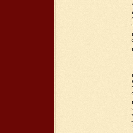
ś
1
i