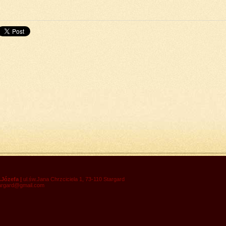
do góry
drukuj
cofnij
.Józefa |
ul.św.Jana Chrzciciela 1, 73-110 Stargard
targard@gmail.com