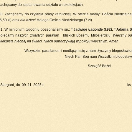
zachęcamy do zaplanowania udziału w rekolekcjach.
20. Zachęcamy do czytania prasy katolickiej. W ofercie mamy: Gościa Niedzielneg
6,50 zł) oraz
dla dzieci
Małego Gościa Niedzielnego (7 zł)
21.
W minionym tygodniu pożegnaliśmy śp.:
†Jadwigę Łagondę (l.92), †Adama Sik
polecamy naszych zmarłych parafian i bliskich Bożemu Miłosierdziu:
Wieczny od
wiekuista niechaj im świeci. Niech odpoczywają w pokoju wiecznym. Amen
Wszystkim parafianom i modlącym się z nami życzymy błogosławio
Niech Pan Bóg nam Wszystkim błogosławi
Szczęść Boże!
Stargard, dn. 09. 11. 2025 r. ks. Krzysztof Wą