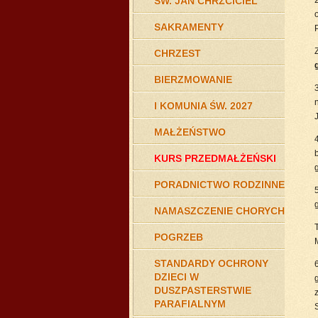
ŚW. JAN CHRZCICIEL
2
SAKRAMENTY
P
CHRZEST
BIERZMOWANIE
I KOMUNIA ŚW. 2027
MAŁŻEŃSTWO
KURS PRZEDMAŁŻEŃSKI
PORADNICTWO RODZINNE
NAMASZCZENIE CHORYCH
POGRZEB
M
STANDARDY OCHRONY
6
DZIECI W
DUSZPASTERSTWIE
PARAFIALNYM