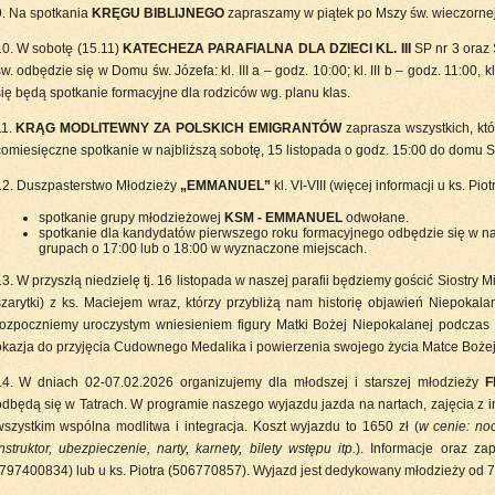
9. Na spotkania
KRĘGU BIBLIJNEGO
zapraszamy w piątek po Mszy św. wieczorne
10. W sobotę (15.11)
KATECHEZA PARAFIALNA DLA DZIECI KL. III
SP nr 3 oraz 
w. odbędzie się w Domu św. Józefa: kl. III a – godz. 10:00; kl. III b – godz. 11:00, 
się będą spotkanie formacyjne dla rodziców wg. planu klas.
11.
KRĄG MODLITEWNY ZA POLSKICH EMIGRANTÓW
zaprasza wszystkich, kt
comiesięczne spotkanie w najbliższą sobotę, 15 listopada o godz. 15:00 do domu Si
12. Duszpasterstwo Młodzieży
„EMMANUEL”
kl. VI-VIII (więcej informacji u ks. Piotr
spotkanie grupy młodzieżowej
KSM - EMMANUEL
odwołane.
spotkanie dla kandydatów pierwszego roku formacyjnego odbędzie się w na
grupach o 17:00 lub o 18:00 w wyznaczone miejscach.
3. W przyszłą niedzielę tj. 16 listopada w naszej parafii będziemy gościć Siostry M
szarytki) z ks. Maciejem wraz, którzy przybliżą nam historię objawień Niepok
rozpoczniemy uroczystym wniesieniem figury Matki Bożej Niepokalanej podczas
okazja do przyjęcia Cudownego Medalika i powierzenia swojego życia Matce Bożej
14. W dniach 02-07.02.2026 organizujemy dla młodszej i starszej młodzieży
F
odbędą się w Tatrach. W programie naszego wyjazdu jazda na nartach, zajęcia z 
wszystkim wspólna modlitwa i integracja. Koszt wyjazdu to 1650 zł (
w cenie: no
nstruktor, ubezpieczenie, narty, karnety, bilety wstępu itp.
). Informacje oraz za
(797400834) lub u ks. Piotra (506770857). Wyjazd jest dedykowany młodzieży od 7.