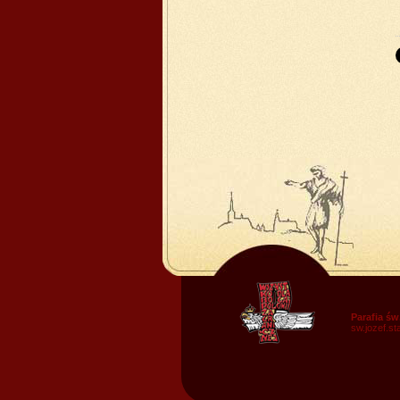
Parafia św
sw.jozef.s