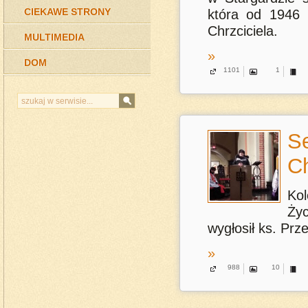
CIEKAWE STRONY
która od 1946 
Chrzciciela.
MULTIMEDIA
»
DOM
1101
1
S
Ch
Ko
Ży
wygłosił ks. Pr
»
988
10