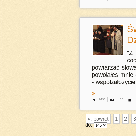
Św
D
"Z
co
powtarzać słowa
powołałeś mnie 
- współzałożyci
»
1491
14
«, powrót
1
2
3
do: