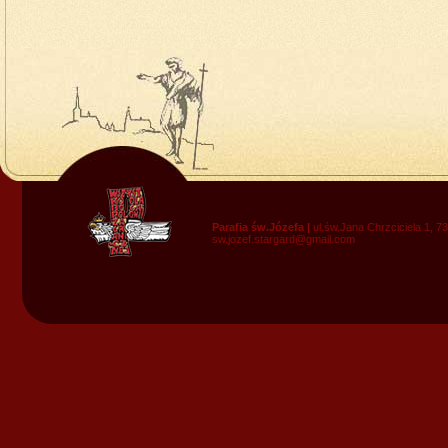
Parafia św.Józefa |
ul.św.Jana Chrzciciela 1, 7
sw.jozef.stargard@gmail.com