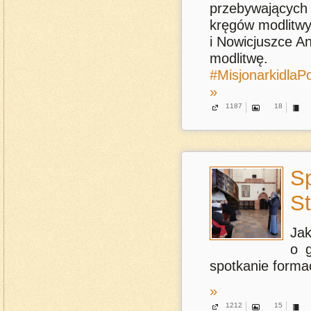
przebywających 
kręgów modlitwy
i Nowicjuszce A
modlitwę.
#MisjonarkidlaPo
»
1187
18
Sp
S
Jak
o g
spotkanie forma
»
1212
15