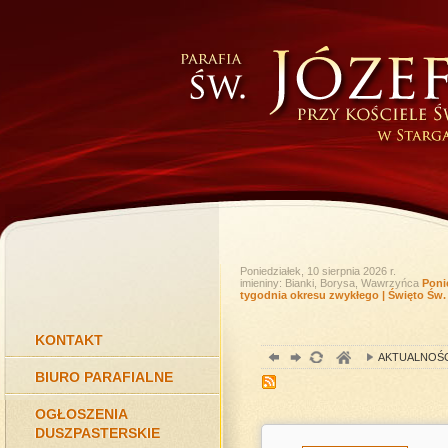
Poniedziałek, 10 sierpnia 2026 r.
imieniny: Bianki, Borysa, Wawrzyńca
Poni
tygodnia okresu zwykłego | Święto Św
KONTAKT
AKTUALNOŚC
BIURO PARAFIALNE
OGŁOSZENIA
DUSZPASTERSKIE