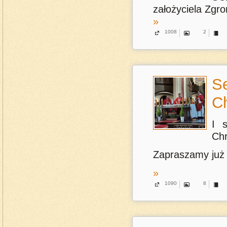
założyciela Zgr
»
1008
2
S
Ch
I 
Chr
Zapraszamy już 
»
1090
8