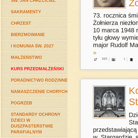
Żo
ŚW. JAN CHRZCICIEL
SAKRAMENTY
73. rocznica śmi
Żołnierza niezł
CHRZEST
10 marca 1948 r
BIERZMOWANIE
tyłu głowy wymi
major Rudolf Ma
I KOMUNIA ŚW. 2027
»
MAŁŻEŃSTWO
985
1
KURS PRZEDMAŁŻEŃSKI
PORADNICTWO RODZINNE
Ko
NAMASZCZENIE CHORYCH
St
POGRZEB
Dz
STANDARDY OCHRONY
DZIECI W
St
DUSZPASTERSTWIE
przedstawiającą 
PARAFIALNYM
w Stargardzie s