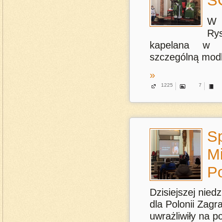
S
W 
Rys
kapelana w st
szczególną modl
»
1225
7
Sp
Mi
Po
Dzisiejszej niedz
dla Polonii Zagr
uwrażliwiły na 