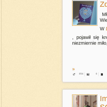
Z
Mł
Wie
W
, pojawił się k
niezmiernie miło
»
854
6
Im