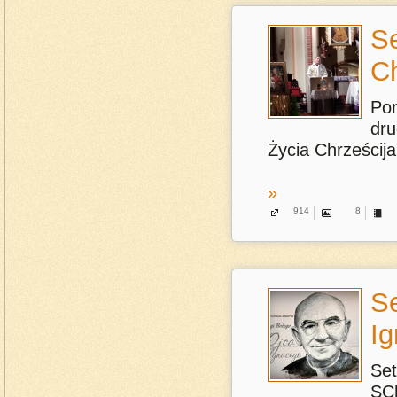
S
Ch
Po
dru
Życia Chrześcija
»
914
8
Se
I
Set
SCh