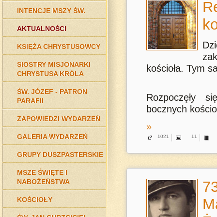
R
INTENCJE MSZY ŚW.
ko
AKTUALNOŚCI
Dz
KSIĘŻA CHRYSTUSOWCY
zak
SIOSTRY MISJONARKI
kościoła. Tym s
CHRYSTUSA KRÓLA
ŚW. JÓZEF - PATRON
Rozpoczęły si
PARAFII
bocznych kościoł
ZAPOWIEDZI WYDARZEŃ
»
GALERIA WYDARZEŃ
1021
11
GRUPY DUSZPASTERSKIE
MSZE ŚWIĘTE I
NABOŻEŃSTWA
73
KOŚCIOŁY
Ma