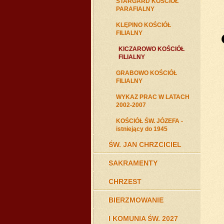
STARGARD KOŚCIÓŁ
PARAFIALNY
KLĘPINO KOŚCIÓŁ
FILIALNY
KICZAROWO KOŚCIÓŁ
FILIALNY
GRABOWO KOŚCIÓŁ
FILIALNY
WYKAZ PRAC W LATACH
2002-2007
KOŚCIÓŁ ŚW. JÓZEFA -
istniejący do 1945
ŚW. JAN CHRZCICIEL
SAKRAMENTY
CHRZEST
BIERZMOWANIE
I KOMUNIA ŚW. 2027