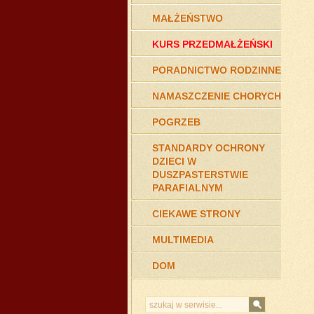
MAŁŻEŃSTWO
KURS PRZEDMAŁŻEŃSKI
PORADNICTWO RODZINNE
NAMASZCZENIE CHORYCH
POGRZEB
STANDARDY OCHRONY
DZIECI W
DUSZPASTERSTWIE
PARAFIALNYM
CIEKAWE STRONY
MULTIMEDIA
DOM