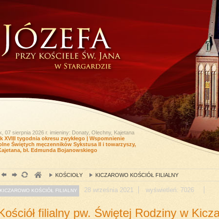
k, 07 sierpnia 2026 r.
imieniny: Donaty, Olechny, Kajetana
ek XVIII tygodnia okresu zwykłego | Wspomnienie
lne Świętych męczenników Sykstusa II i towarzyszy,
Kajetana, bł. Edmunda Bojanowskiego
KOŚCIOŁY
KICZAROWO KOŚCIÓŁ FILIALNY
28
września
2021
wyświetleń: 7026
KICZAROWO KOŚCIÓŁ FILIALNY
Kościół filialny pw. Świętej Rodziny w Kicz