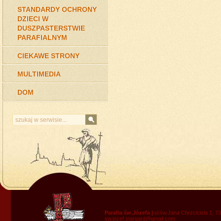
STANDARDY OCHRONY
DZIECI W
DUSZPASTERSTWIE
PARAFIALNYM
CIEKAWE STRONY
MULTIMEDIA
DOM
Parafia św.Józefa |
ul.św.Jana Chrzciciela 1, 7
sw.jozef.stargard@gmail.com