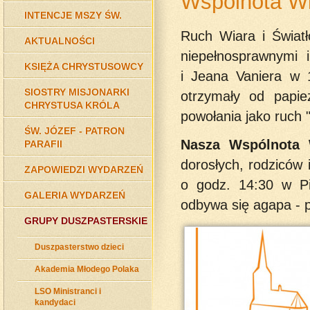
Wspólnota Wi
INTENCJE MSZY ŚW.
Ruch Wiara i Świat
AKTUALNOŚCI
niepełnosprawnymi i
KSIĘŻA CHRYSTUSOWCY
i Jeana Vaniera w 
SIOSTRY MISJONARKI
otrzymały od papi
CHRYSTUSA KRÓLA
powołania jako ruch "
ŚW. JÓZEF - PATRON
Nasza Wspólnota 
PARAFII
dorosłych, rodziców 
ZAPOWIEDZI WYDARZEŃ
o godz. 14:30 w P
GALERIA WYDARZEŃ
odbywa się agapa - p
GRUPY DUSZPASTERSKIE
Duszpasterstwo dzieci
Akademia Młodego Polaka
LSO Ministranci i
kandydaci