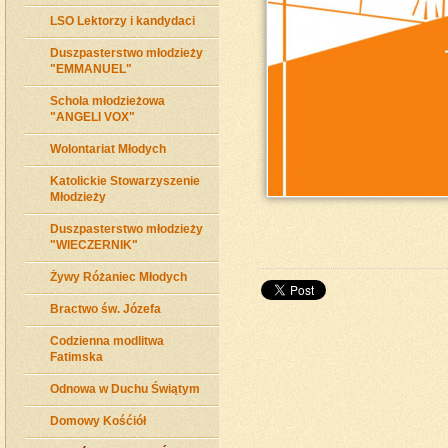
LSO Lektorzy i kandydaci
Duszpasterstwo młodzieży
"EMMANUEL"
Schola młodzieżowa
"ANGELI VOX"
Wolontariat Młodych
Katolickie Stowarzyszenie
Młodzieży
Duszpasterstwo młodzieży
"WIECZERNIK"
Żywy Różaniec Młodych
do 
Bractwo św. Józefa
Codzienna modlitwa
Fatimska
Odnowa w Duchu Świątym
Domowy Kośćiół