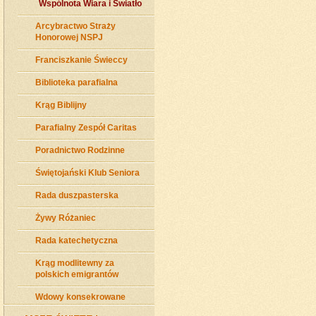
Wspólnota Wiara i Światło
Arcybractwo Straży
Honorowej NSPJ
Franciszkanie Świeccy
Biblioteka parafialna
Krąg Biblijny
Parafialny Zespół Caritas
Poradnictwo Rodzinne
Świętojański Klub Seniora
Rada duszpasterska
Żywy Różaniec
Rada katechetyczna
Krąg modlitewny za
polskich emigrantów
Wdowy konsekrowane