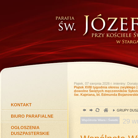
Piątek, 07 sierpnia 2026 r.
imieniny: Donaty
Piątek XVIII tygodnia okresu zwykłego
dowolne Świętych męczenników Sykstus
św. Kajetana, bł. Edmunda Bojanowski
KONTAKT
GRUPY DUSZ
BIURO PARAFIALNE
29
w
Wspólnota Wiara i Światło
OGŁOSZENIA
DUSZPASTERSKIE