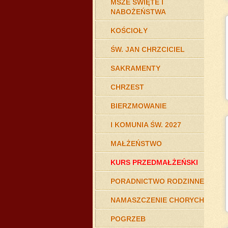
MSZE ŚWIĘTE I
NABOŻEŃSTWA
KOŚCIOŁY
ŚW. JAN CHRZCICIEL
SAKRAMENTY
CHRZEST
BIERZMOWANIE
I KOMUNIA ŚW. 2027
MAŁŻEŃSTWO
KURS PRZEDMAŁŻEŃSKI
PORADNICTWO RODZINNE
NAMASZCZENIE CHORYCH
POGRZEB