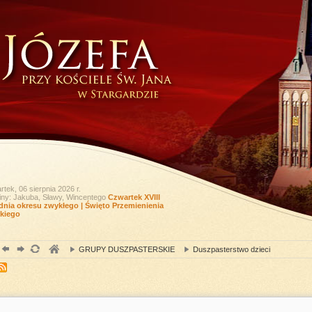
tek, 06 sierpnia 2026 r.
iny: Jakuba, Sławy, Wincentego
Czwartek XVIII
dnia okresu zwykłego | Święto Przemienienia
kiego
GRUPY DUSZPASTERSKIE
Duszpasterstwo dzieci