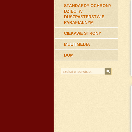
STANDARDY OCHRONY
DZIECI W
DUSZPASTERSTWIE
PARAFIALNYM
CIEKAWE STRONY
MULTIMEDIA
DOM