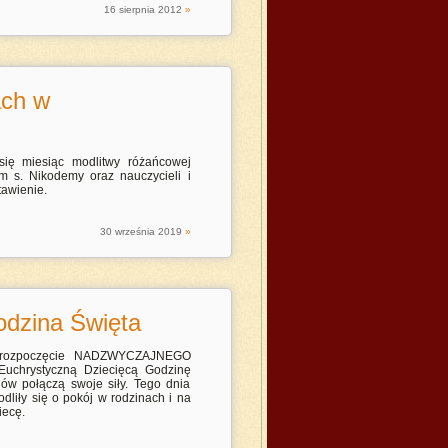
16
sierpnia
2012
»
ach w
ię miesiąc modlitwy różańcowej
 s. Nikodemy oraz nauczycieli i
tawienie.
30
września
2019
»
odzina Święta
na rozpoczęcie NADZWYCZAJNEGO
chrystyczną Dziecięcą Godzinę
nów połączą swoje siły. Tego dnia
liły się o pokój w rodzinach i na
iecę.