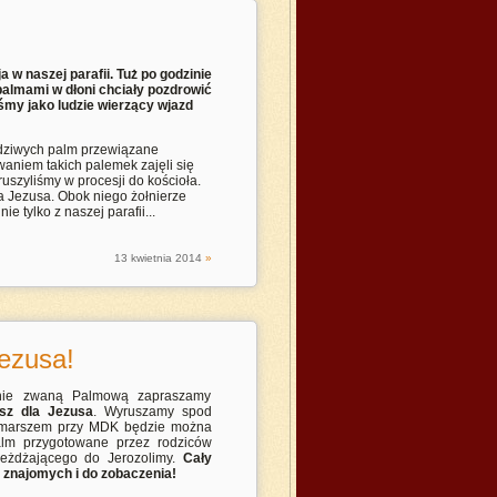
 w naszej parafii. Tuż po godzinie
palmami w dłoni chciały pozdrowić
śmy jako ludzie wierzący wjazd
dziwych palm przewiązane
aniem takich palemek zajęli się
uszyliśmy w procesji do kościoła.
na Jezusa. Obok niego żołnierze
ie tylko z naszej parafii...
13
kwietnia
2014
»
ezusa!
yjnie zwaną Palmową zapraszamy
z dla Jezusa
. Wyruszamy spod
 marszem przy MDK będzie można
alm przygotowane przez rodziców
jeżdżającego do Jerozolimy.
Cały
znajomych i d
o zobaczenia!