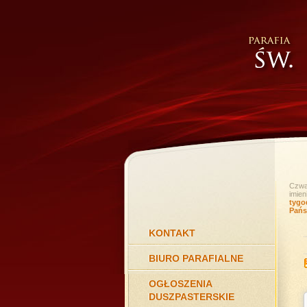
Czwar
imien
tygo
Pańs
KONTAKT
BIURO PARAFIALNE
OGŁOSZENIA
DUSZPASTERSKIE