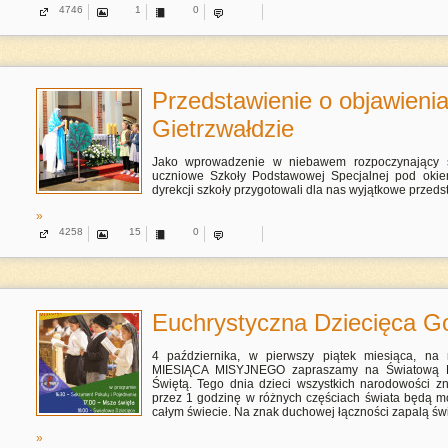
4746
1
0
Przedstawienie o objawieni
Gietrzwałdzie
Jako wprowadzenie w niebawem rozpoczynający s
uczniowe Szkoły Podstawowej Specjalnej pod okiem
dyrekcji szkoły przygotowali dla nas wyjątkowe przeds
»
4258
15
0
Euchrystyczna Dziecięca G
4 października, w pierwszy piątek miesiąca, 
MIESIĄCA MISYJNEGO zapraszamy na Światową Eu
Świętą. Tego dnia dzieci wszystkich narodowości z
przez 1 godzinę w różnych częściach świata będą mod
całym świecie. Na znak duchowej łączności zapalą św
»