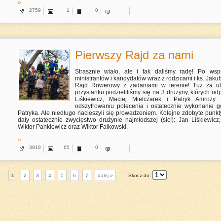
»
2759
1
0
Pierwszy Rajd za nami
Strasznie wiało, ale i tak daliśmy radę! Po wspó
ministrantów i kandydatów wraz z rodzicami i ks. Jak
Rajd Rowerowy z zadaniami w terenie! Tuż za u
przystanku podzieliliśmy się na 3 drużyny, których od
Liśkiewicz, Maciej Mielczarek i Patryk Amroży
odszyfrowaniu polecenia i ostatecznie wykonanie g
Patryka. Ale niedługo nacieszyli się prowadzeniem. Kolejne zdobyte punk
dały ostatecznie zwycięstwo drużynie najmłodszej (sic!): Jan Liśkiewicz,
Wiktor Pankiewicz oraz Wiktor Falkowski.
»
3919
65
0
1
2
3
4
5
6
7
dalej »
Skocz do: