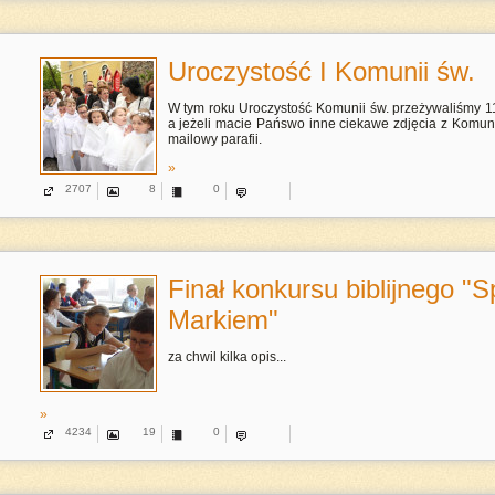
Uroczystość I Komunii św.
W tym roku Uroczystość Komunii św. przeżywaliśmy 11
a jeżeli macie Pańswo inne ciekawe zdjęcia z Komuni
mailowy parafii.
»
2707
8
0
Finał konkursu biblijnego "S
Markiem"
za chwil kilka opis...
»
4234
19
0