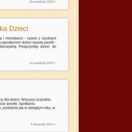
26
września
2019
»
ka Dzieci
a i ministranci - razem z siostrami
 duspzaterzem dzieci naszej parafii -
diecejalną Pielgrzymkę dzieci do
14
września
2019
»
ny dla dzieci. Wszyscy uczestnic
cie aniołki. Spotkaniu
ę, podobnie jak w ubiegłym roku, w
3
listopada
2014
»