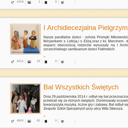
4104
1
0
I Archidiecezjalna Pielgrzym
Nasze parafialne dzieci - schola Promyki Miłosierdzi
felicjankami: s. Leticją i s. Elizą oraz z ks. Marcinem -
wsparci obecnością rodziców wyruszyły na I Archi
szczecińskiego sanktuarium dzieci Fatimskich.
»
6211
24
0
Bal Wszystkich Świętych
Dnia 29 października 2014 r. odbył się bal przeznaczo
przebrali się za różnych świętych. Dominowały oczywiś
towarzyszyła muzyka, liczne gry i zabawy. Bal odbył si
Zespole Szkół Specjalnych przy ulicy Wita Stwosza.
»
6902
81
0