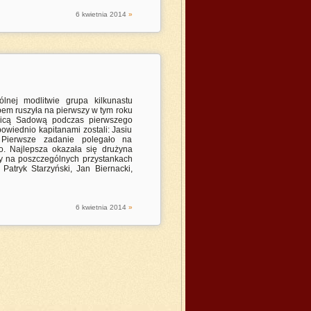
6
kwietnia
2014
»
lnej modlitwie grupa kilkunastu
ubem ruszyła na pierwszy w tym roku
licą Sadową podczas pierwszego
powiednio kapitanami zostali: Jasiu
. Pierwsze zadanie polegało na
o. Najlepsza okazała się drużyna
ty na poszczególnych przystankach
 Patryk Starzyński, Jan Biernacki,
6
kwietnia
2014
»