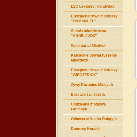
LSO Lektorzy i kandydaci
Duszpasterstwo młodzieży
"EMMANUEL"
Schola młodzieżowa
"ANGELI VOX"
Wolontariat Młodych
Katolickie Stowarzyszenie
Młodzieży
Duszpasterstwo młodzieży
"WIECZERNIK"
Żywy Różaniec Młodych
Bractwo św. Józefa
Codzienna modlitwa
Fatimska
Odnowa w Duchu Świątym
Domowy Kośćiół