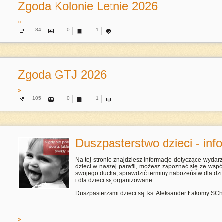
Zgoda Kolonie Letnie 2026
»
84
0
1
Zgoda GTJ 2026
»
105
0
1
Duszpasterstwo dzieci - inf
Na tej stronie znajdziesz informacje dotyczące wyda
dzieci w naszej parafii, możesz zapoznać się ze wspól
swojego ducha, sprawdzić terminy nabożeństw dla dzie
i dla dzieci są organizowane.
Duszpasterzami dzieci są: ks. Aleksander Łakomy SChr,
»