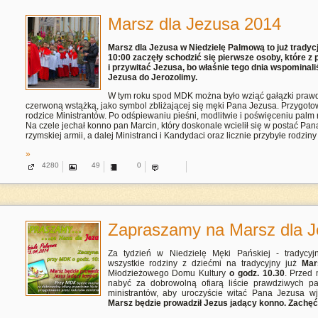
Marsz dla Jezusa 2014
Marsz dla Jezusa w Niedzielę Palmową to już tradycja
10:00 zaczęły schodzić się pierwsze osoby, które z 
i przywitać Jezusa, bo właśnie tego dnia wspominali
Jezusa do Jerozolimy.
W tym roku spod MDK można było wziąć gałązki praw
czerwoną wstążką, jako symbol zbliżającej się męki Pana Jezusa. Przygotow
rodzice Ministrantów. Po odśpiewaniu pieśni, modlitwie i poświęceniu palm r
Na czele jechał konno pan Marcin, który doskonale wcielił się w postać Pa
rzymskiej armii, a dalej Ministranci i Kandydaci oraz licznie przybyłe rodziny n
»
4280
49
0
Zapraszamy na Marsz dla J
Za tydzień w Niedzielę Męki Pańskiej - tradyc
wszystkie rodziny z dziećmi na tradycyjny już
Mars
Młodzieżowego Domu Kultury
o godz. 10.30
. Przed
nabyć za dobrowolną ofiarą liście prawdziwych p
ministrantów, aby uroczyście witać Pana Jezusa w
Marsz będzie prowadził Jezus jadący konno.
Zachęć 