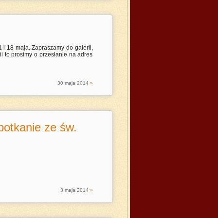
 i 18 maja. Zapraszamy do galerii,
i to prosimy o przesłanie na adres
30
maja
2014
»
potkanie ze św.
3
maja
2014
»