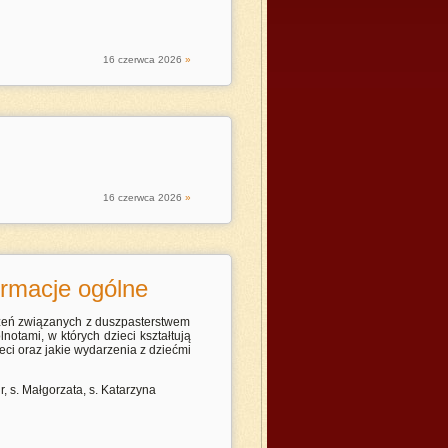
16
czerwca
2026
»
16
czerwca
2026
»
ormacje ogólne
rzeń związanych z duszpasterstwem
notami, w których dzieci kształtują
ci oraz jakie wydarzenia z dziećmi
 s. Małgorzata, s. Katarzyna