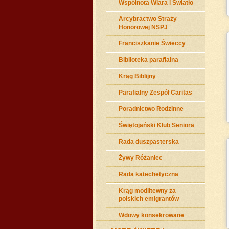
Wspólnota Wiara i Światło
Arcybractwo Straży
Honorowej NSPJ
Franciszkanie Świeccy
Biblioteka parafialna
Krąg Biblijny
Parafialny Zespół Caritas
Poradnictwo Rodzinne
Świętojański Klub Seniora
Rada duszpasterska
Żywy Różaniec
Rada katechetyczna
Krąg modlitewny za
polskich emigrantów
Wdowy konsekrowane