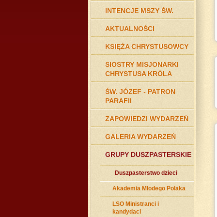
INTENCJE MSZY ŚW.
AKTUALNOŚCI
KSIĘŻA CHRYSTUSOWCY
SIOSTRY MISJONARKI
CHRYSTUSA KRÓLA
ŚW. JÓZEF - PATRON
PARAFII
ZAPOWIEDZI WYDARZEŃ
GALERIA WYDARZEŃ
GRUPY DUSZPASTERSKIE
Duszpasterstwo dzieci
Akademia Młodego Polaka
LSO Ministranci i
kandydaci