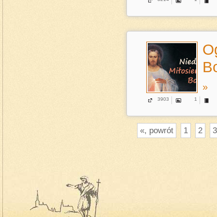
Og
Bo
»
3903
1
«, powrót
1
2
3