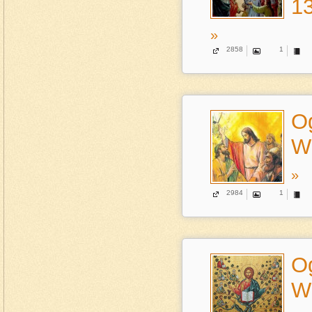
13
»
2858
1
Og
Wi
»
2984
1
Og
Wi