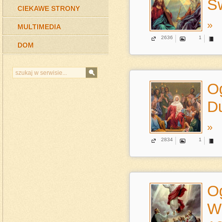
Św
CIEKAWE STRONY
»
MULTIMEDIA
2636
1
DOM
Og
Du
»
2834
1
Og
W