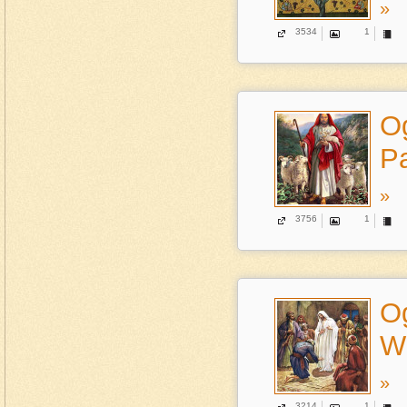
»
3534
1
Og
Pa
»
3756
1
Og
Wi
»
3214
1