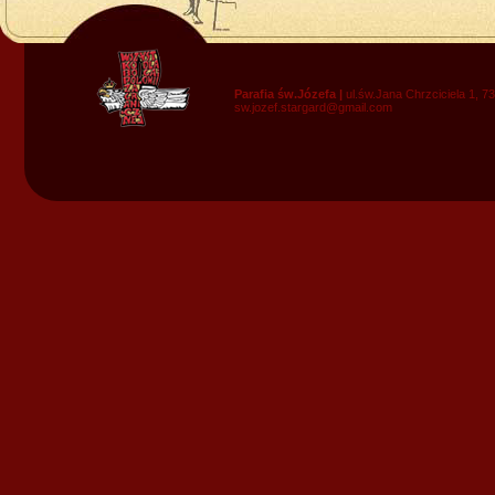
Parafia św.Józefa |
ul.św.Jana Chrzciciela 1, 7
sw.jozef.stargard@gmail.com