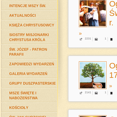
Og
INTENCJE MSZY ŚW.
Św
AKTUALNOŚCI
r.
KSIĘŻA CHRYSTUSOWCY
»
SIOSTRY MISJONARKI
2231
1
CHRYSTUSA KRÓLA
ŚW. JÓZEF - PATRON
PARAFII
Og
ZAPOWIEDZI WYDARZEŃ
17
GALERIA WYDARZEŃ
GRUPY DUSZPASTERSKIE
»
MSZE ŚWIĘTE I
2141
1
NABOŻEŃSTWA
KOŚCIOŁY