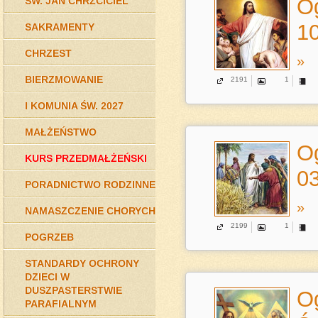
Og
ŚW. JAN CHRZCICIEL
10
SAKRAMENTY
CHRZEST
»
BIERZMOWANIE
2191
1
I KOMUNIA ŚW. 2027
MAŁŻEŃSTWO
Og
KURS PRZEDMAŁŻEŃSKI
03
PORADNICTWO RODZINNE
»
NAMASZCZENIE CHORYCH
2199
1
POGRZEB
STANDARDY OCHRONY
DZIECI W
DUSZPASTERSTWIE
Og
PARAFIALNYM