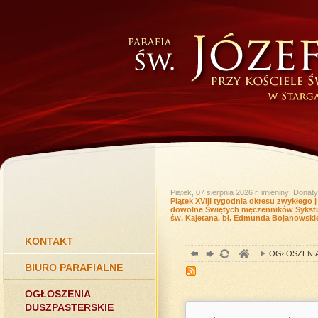
Piątek, 07 sierpnia 2026 r.
imieniny: Donaty
Piątek XVIII tygodnia okresu zwykłego
dowolne Świętych męczenników Sykstus
św. Kajetana, bł. Edmunda Bojanowski
KONTAKT
OGŁOSZENIA
BIURO PARAFIALNE
OGŁOSZENIA
DUSZPASTERSKIE